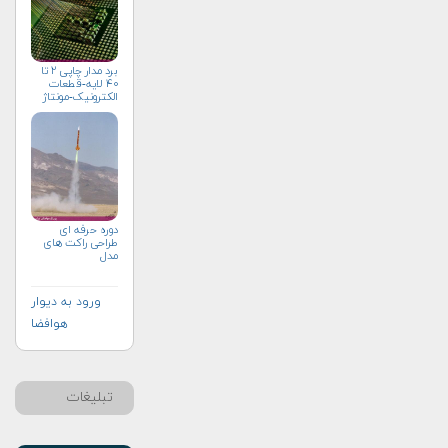
برد مدار چاپی ۲ تا
۴۰ لایه-قطعات
الکترونیک-مونتاژ
دوره حرفه ای
طراحی راکت های
مدل
ورود به دیوار
هوافضا
تبلیغات