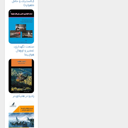
(بالستيك و حامل
ماهواره)
صنعت نگهداری،
تعمیر و اورهال
هواپیما
راديو در هليكوپتر