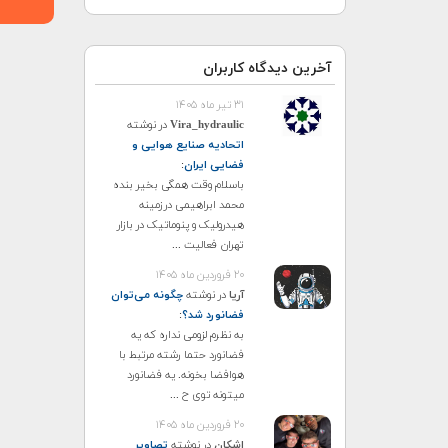
آخرین دیدگاه کاربران
۳۱ تیر ماه ۱۴۰۵
Vira_hydraulic
در نوشته
اتحادیه صنایع هوایی و
فضایی ایران
:
باسلام وقت همگی بخیر بنده
محمد ابراهیمی درزمینه
هیدرولیک و پنوماتیک در بازار
تهران فعالیت ...
۲۰ فروردین ماه ۱۴۰۵
آریا
در نوشته
چگونه می‌توان
فضانورد شد؟
:
به نظرم لزومی نداره که یه
فضانورد حتما رشته مرتبط با
هوافضا بخونه. یه فضانورد
میتونه توی ح ...
۲۰ فروردین ماه ۱۴۰۵
اشکان
در نوشته
تصاویر