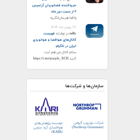
خیره‌کننده فضانوردان آرتمیس
۲ از سمت دور ماه
:
واقعا هیجان‌انگیزه
۲۷ بهمن ماه ۱۴۰۴
sully
در نوشته
فهرست
کانال‌های هوافضا و هوانوردی
ایران در تلگرام
:
سلام کانال من هم ثبت
کنید.https://t.me/purple_XCH
سازمان‌ها و شرکت‌ها
شرکت نورتروپ گرومن
موسسه پژوهش‌های
(Northrop Grumman)
هوافضای کره جنوبی
(KARI)