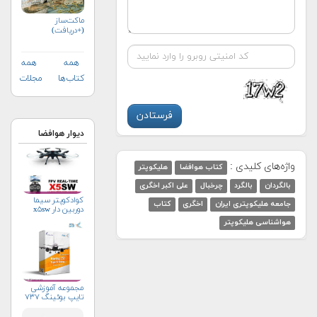
ماکت‌ساز
(+دریافت)
همه
همه
کتاب‌ها
مجلات
دیوار هوافضا
واژه‌های کلیدی :
کتاب هوافضا
هلیکوپتر
بالگردان
بالگرد
چرخبال
علی اکبر اخگری
کوادکوپتر سیما
جامعه هلیکوپتری ایران
اخگری
کتاب
دوربین دار x۵sw
هواشناسی هلیکوپتر
مجموعه آموزشی
تایپ بوئینگ ۷۳۷