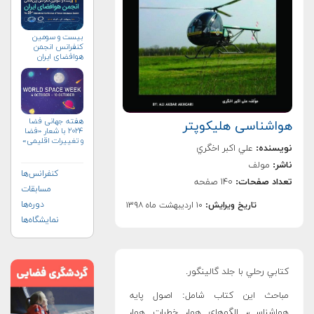
بیست و سومین
کنفرانس انجمن
هوافضای ايران
(۱۴۰۴)
هفته جهانی فضا
هواشناسی هلیكوپتر
۲۰۲۴ با شعار «فضا
و تغییرات اقلیمی»
نویسنده:
علي اكبر اخگري
(+پوستر)
ناشر:
مولف
کنفرانس‌ها
تعداد صفحات:
۱۴۰ صفحه
مسابقات
دوره‌ها
تاریخ ویرایش:
۱۰ اردیبهشت ماه ۱۳۹۸
نمایشگاه‌ها
كتابي رحلي با جلد گالينگور.
مباحث این کتاب شامل: اصول پايه
هواشناسي، الگوهاي هوا، خطرات هوا،