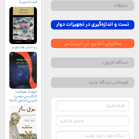
فضا (+خرید)
تبلیغات
پیدایش هلیکوپتر
دیدگاه کاربران
فرستادن دیدگاه جدید
فرهنگ هوافضا
(انگليسي-روسي-
فارسي) شامل ۵۰۸۶
واژه‌ی علمي و فني