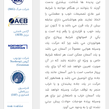
اين پديده ها شناخت بيشتري بدست
آورند تا بتوانند در هنگام مواجه با شرايط
شرکت میگ (MiG)
غير عادي تصميمات خوب و مطمئني را
اتخاذ نمايند علم هواشناسي داراي سابقه
بيش از يك قرن مي باشد و تا كنون نيز
رشد خوب و فزايندي را رقم زده است و
آژانس فضایی
برزیل (AEB)
يكي از اصولهاي شرايط پروازي براي
هوانوردان مي باشد چرا كه حركت يك
وسيله هوايي معمولاً در آسمان مي باشد
و يك آسمان ممكن است هر لحظه شرايط
شرکت نورتروپ
خاص و ويژه اي داشته باشد كه در آن
گرومن (Northrop
Grumman)
صورت تعيين خواهد شد كه آيا براي يك
پرواز مناسب است يا خير. آسمان مانند يك
جاده براي اتومبيل مي باشد و همانطور كه
حركت در يك جاده يخبندان و يا خراب
فدراسیون
منجر به توقف حركت وسيله خواهد شد
بین‌المللی
فضانوردی (IAF)
يك آسمان خراب و نامتعادل نيز براي هر
وسيله پرنده موجبات حوادث پيش بيني
مشاهده همه
نشده اي را به وجود مي آورد
.