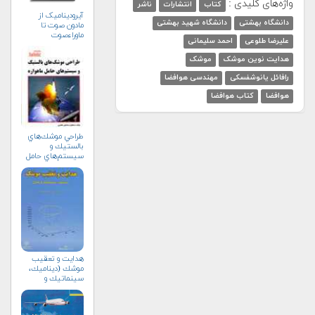
واژه‌های کلیدی :
کتاب
انتشارات
ناشر
آیرودینامیک از
دانشگاه بهشتی
دانشگاه شهید بهشتی
مادون صوت تا
ماوراءصوت
علیرضا طلوعی
احمد سلیمانی
هدایت نوین موشک
موشک
رافائل یانوشفسکی
مهندسی هوافضا
هوافضا
کتاب هوافضا
طراحي موشك‌هاي
بالستيك و
سيستم‌هاي حامل
ماهواره
هدايت و تعقيب
موشك (ديناميك،
سينماتيك و
كنترل)