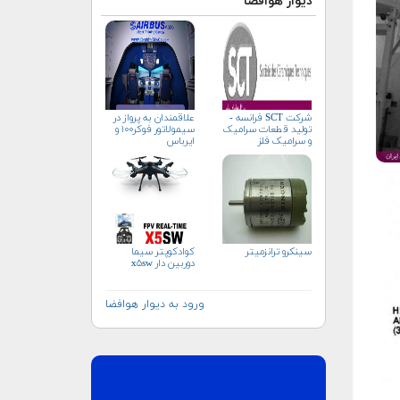
دیوار هوافضا
شرکت SCT فرانسه -
علاقمندان به پرواز در
تولید قطعات سرامیک
سیمولاتور فوکر۱۰۰ و
و سرامیک فلز
ایرباس
سینکرو ترانزمیتر
کوادکوپتر سیما
دوربین دار x۵sw
ورود به دیوار هوافضا