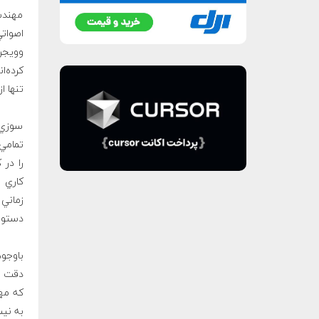
مهندسا
اصوات
كرده‌ا
تنها ا
سوزي د
تمامي 
را در 
كاري ت
دستورا
دقت جم
كه مهن
به ني