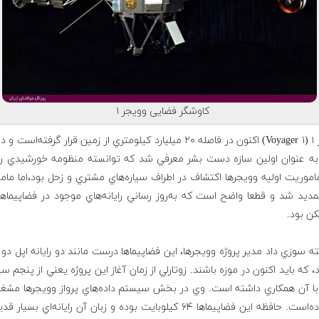
کاوشگر فضایی وویجر ۱
وویجر ۱ (Voyager ۱) اكنون در فاصله ۲۰ ميليارد كيلومتري از زمين قرار گرفته‌است
۲۰۱ به عنوان اولين سازه دست بشر معرفي شد كه توانسته منظومه خورشيدي را
اموريت اوليه وویجرها اكتشاف در اطراف سياره‌هاي مشتري و زحل بود،‌اما ما
مديد شد و قطعا واضح است كه به‌روز رساني رايانه‌هاي موجود در فضاپيماها
كن بود.
ه سوزي داد مدير پروژه وویجرها، اين فضاپيماها درست مانند دو رايانه اپل دو 
 كه بايد اكنون در موزه باشند. زوتارلي از زمان آغاز اين پروژه يعني از پنجم سپ
۱۹۷ با آن همكاري داشته‌ است. وي در بخش سيستم داده‌هاي پرواز وویجرها مشغ
كار بوده‌است. حافظه اين فضاپيماها ۶۴ كيلوبايت بوده و زبان آن رايانه‌اي بسيا