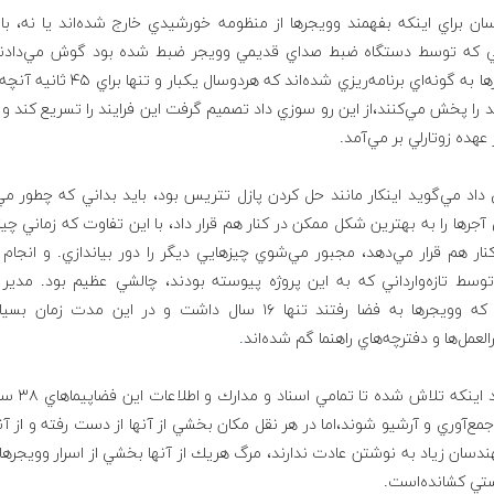
ن براي اينكه بفهمند وویجرها از منظومه خورشيدي خارج شده‌اند يا نه،‌ با
ي كه توسط دستگاه ضبط صداي قديمي وویجر ضبط شده بود گوش مي‌دادند،‌
وویجرها به گونه‌اي برنامه‌ريزي شده‌اند كه هردوسال يكبار و
ند را پخش مي‌كنند،‌از اين رو سوزي داد تصميم گرفت اين فرايند را تسريع كند و ا
ز عهده زوتارلي بر مي‌آمد.
اد مي‌گويد اينكار مانند حل كردن پازل تتريس بود، بايد بداني كه چطور مي
آجرها را به بهترين شكل ممكن در كنار هم قرار داد، با اين تفاوت كه زماني چي
كنار هم قرار مي‌دهد،‌ مجبور مي‌شوي چيزهايي ديگر را دور بياندازي. و انجام
وسط تازه‌وارداني كه به اين پروژه پيوسته بودند، چالشي عظيم بود. مدير 
زماني كه وویجرها به فضا رفتند تنها ۱۶ سال داشت و در اين مدت زمان ب
لعمل‌ها و دفترچه‌هاي راهنما گم شده‌اند
.
باوجود اينكه تلاش شده تا تما
ع‌آوري و آرشيو شوند،‌اما در هر نقل مكان بخشي از آنها از دست رفته و از آ
دسان زياد به نوشتن عادت ندارند، مرگ هريك از آنها بخشي از اسرار وویجرها ر
ستي كشانده‌است.