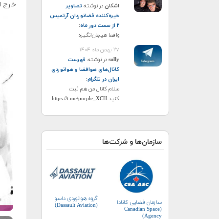
خارج ا
اشکان
در نوشته
تصاویر
خیره‌کننده فضانوردان آرتمیس
۲ از سمت دور ماه
:
واقعا هیجان‌انگیزه
۲۷ بهمن ماه ۱۴۰۴
sully
در نوشته
فهرست
کانال‌های هوافضا و هوانوردی
ایران در تلگرام
:
سلام کانال من هم ثبت
کنید.https://t.me/purple_XCH
سازمان‌ها و شرکت‌ها
گروه هوانوردی داسو
سازمان فضایی کانادا
(Dassault Aviation)
(Canadian Space
Agency)