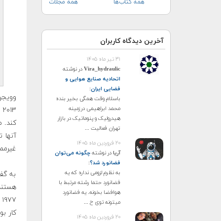
همه کتاب‌ها
همه مجلات
آخرین دیدگاه کاربران
۳۱ تیر ماه ۱۴۰۵
Vira_hydraulic
در نوشته
اتحادیه صنایع هوایی و
فضایی ایران
:
باسلام وقت همگی بخیر بنده
محمد ابراهیمی درزمینه
۳
هیدرولیک و پنوماتیک در بازار
كند. م
تهران فعالیت ...
آنها ت
۲۰ فروردین ماه ۱۴۰۵
غيرمم
آریا
در نوشته
چگونه می‌توان
فضانورد شد؟
:
به نظرم لزومی نداره که یه
به گفت
فضانورد حتما رشته مرتبط با
هستند،
هوافضا بخونه. یه فضانورد
۷
میتونه توی ح ...
۲۰ فروردین ماه ۱۴۰۵