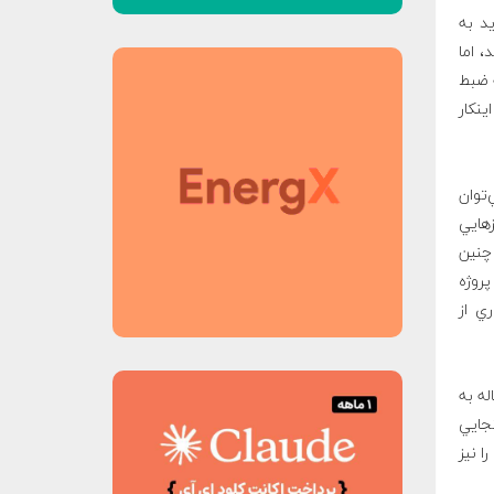
يد به
 اما
 تنها براي ۴۵ ثانيه آنچه ضبط
ينكار
‌توان
زهايي
 چنين
پروژه
سياري از
مي اسناد و مدارك و اطلاعات اين فضاپيماهاي ۳۸ ساله به
نجايي
ا نيز