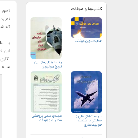
کتاب‌ها و مجلات
نمی‌دا
که شم
هدایت نوین موشک
یکصد هواپیمای برتر
تاریخ هوانوردی
ساله ب
مجله‌ی علمی پژوهشی
سياست‌هاي مالي و
مكانيك و هوافضا
حمايتي در صنعت
هواپيماسازي
غيرنظامي+دریافت
نسخه‌ الکترونیکی