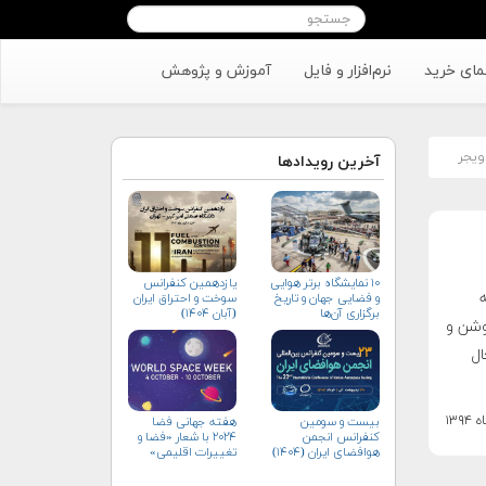
مای خرید
نرم‌افزار و فایل
آموزش و پژوهش
ویجر
آخرین رویدادها
۱۰ نمایشگاه برتر هوایی
یازدهمین کنفرانس
که
و فضایی جهان و تاریخ
سوخت و احتراق ایران
برگزاری آن‌ها
(آبان‌ ۱۴۰۴)
وشن و
ال
بیست و سومین
هفته جهانی فضا
کنفرانس انجمن
۲۰۲۴ با شعار «فضا و
هوافضای ايران (۱۴۰۴)
تغییرات اقلیمی»
(+پوستر)