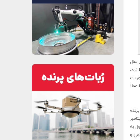
 و در سال
 ترك
موريت
 عملا
پرنده
تامبر
ول به
ر قديمي و