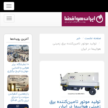
برای
نمایش
منو
برای
کلیک
نمایش
کنید
منو
کلیک
صفحه نخست
خبر
آخرین رویدادها
تولید موتور تامین‌کننده برق زمینی
کنید
هواپیما در ایران
۱۰ نمایشگاه برتر
هوایی و فضایی
جهان و تاریخ برگزاری
آن‌ها
یازدهمین کنفرانس
سوخت و احتراق
ایران (آبان‌ ۱۴۰۴)
تولید موتور تامین‌کننده برق
زمینی هواپیما در ایران