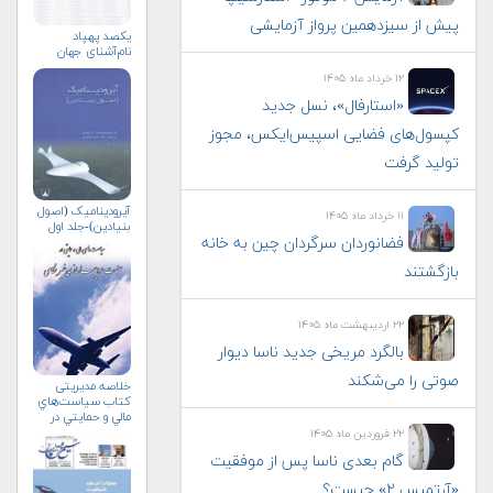
پیش از سیزدهمین پرواز آزمایشی
یکصد پهپاد
نام‌آشنای جهان
۱۲ خرداد ماه ۱۴۰۵
«استارفال»، نسل جدید
کپسول‌های فضایی اسپیس‌ایکس، مجوز
تولید گرفت
آیرودینامیک (اصول
۱۱ خرداد ماه ۱۴۰۵
بنیادین)-جلد اول
فضانوردان سرگردان چین به خانه
بازگشتند
۲۲ اردیبهشت ماه ۱۴۰۵
بالگرد مریخی جدید ناسا دیوار
صوتی را می‌شکند
خلاصه مدیریتی
کتاب سياست‌هاي
مالي و حمايتي در
صنعت
۲۲ فروردین ماه ۱۴۰۵
هواپيماسازي
گام بعدی ناسا پس از موفقیت
غيرنظامي+دریافت
نسخه‌ الکترونیکی
«آرتمیس ۲» چیست؟