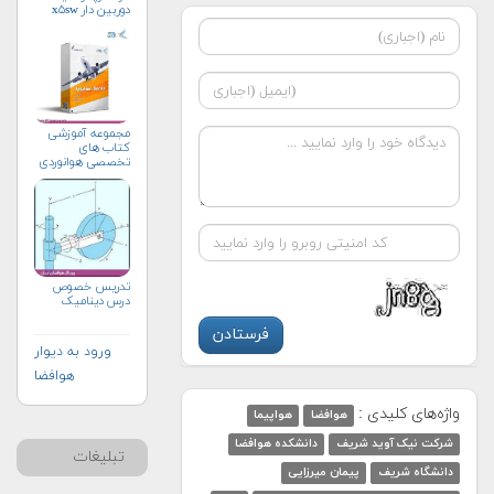
دوربین دار x۵sw
مجموعه آموزشی
کتاب های
تخصصی هوانوردی
تدریس خصوص
درس دینامیک
ورود به دیوار
هوافضا
واژه‌های کلیدی :
هوافضا
هواپیما
شرکت نیک آوید شریف
دانشکده هوافضا
تبلیغات
دانشگاه شریف
پیمان میرزایی