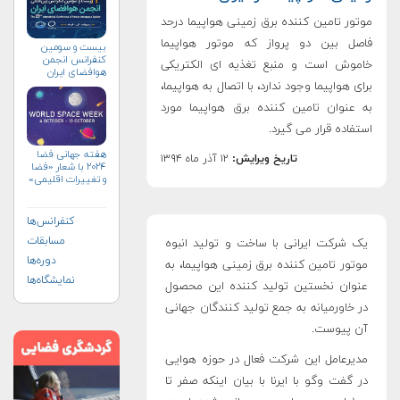
موتور تامین کننده برق زمینی هواپیما درحد
فاصل بین دو پرواز که موتور هواپیما
بیست و سومین
کنفرانس انجمن
خاموش است و منبع تغذیه ای الکتریکی
هوافضای ايران
(۱۴۰۴)
برای هواپیما وجود ندارد، با اتصال به هواپیما،
به عنوان تامین کننده برق هواپیما مورد
استفاده قرار می گیرد.
هفته جهانی فضا
تاریخ ویرایش:
۱۲ آذر ماه ۱۳۹۴
۲۰۲۴ با شعار «فضا
و تغییرات اقلیمی»
(+پوستر)
کنفرانس‌ها
مسابقات
یک شرکت ایرانی با ساخت و تولید انبوه
دوره‌ها
موتور تامین کننده برق زمینی هواپیما، به
نمایشگاه‌ها
عنوان نخستین تولید کننده این محصول
در خاورمیانه به جمع تولید کنندگان جهانی
آن پیوست.
مدیرعامل این شرکت فعال در حوزه هوایی
در گفت وگو با ایرنا با بیان اینکه صفر تا