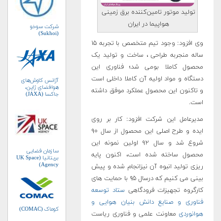
تولید موتور تامین‌کننده برق زمینی
هواپیما در ایران
شرکت سوخو
(Sukhoi)
وی افزود: وجود تیم متخصص با تجربه ۱۵
ساله منجربه طراحی ، ساخت و تولید یک
محصول کاملا بومی شد؛ فناوری این
دستگاه و مواد اولیه آن کاملا داخلی است
آژانس کاوش‌های
هوافضای ژاپن،
و تاکنون این محصول عملکرد موفق داشته
جاکسا (JAXA)
است.
مدیرعامل این شرکت افزود: کار بر روی
ایده و طرح اصلی این محصول از سال ۹۰
شروع شد و سال ۹۲ اولین نمونه این
سازمان فضایی
محصول ساخته شده است، اکنون پایه
بریتانیا (UK Space
Agency)
ریزی تولید انبوه آن نیزانجام شده و پیش
بینی می کنیم که درسال ۹۵ با حمایت های
کارگروه تجهیزات فرودگاهی
ستاد توسعه
فناوری و صنایع دانش بنیان هوایی و
کوماک (COMAC)
هوانوردی
معاونت علمی و فناوری ریاست