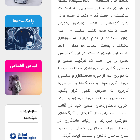
سنسورها با استفاده از الگوریتم­‌های تلفیق
در ناوبری به منظور دستیابی به اطلاعات
موقعیتی و جهت­ گیری دقیق­‌تر جسم و در
زمان کوتاه­تر از اهمیت ویژه­‌ای برخوردار
است. مزیت مهم تلفیق سنسوری را می­‌
توان استفاده از تمام مزایای سنسورهای
مختلف و پوشش عیوب هر کدام از آنها
به منظور ناوبری دانست
.
در این کنفرانس
سعی بر این است که ظرفیت علمی و
صنعتی کشور در حوزه­‌های مختلف مربوط
به ناوبری اعم از حوزه سخت‌افزار و سنسور،
حوزه الگوریتم­‌ها و تکنیک­‌ها و نیز حوزه
کاربری به معرض ظهور قرار بگیرد.
متخصصین مختلف حوزه ناوبری، به ارائه
آخرین دستاوردهای علمی خود در قالب
سازمان‌ها و
مقالات، سخنرانی­‌های کلیدی و کارگاه­‌های
شرکت‌ها
آموزشی بپردازند و ارتباط ماندگاری در
راستای ایجاد هم‌افزایی دانش و تجربه
میان صاحبان دانش و صنعت ایجاد گردد.