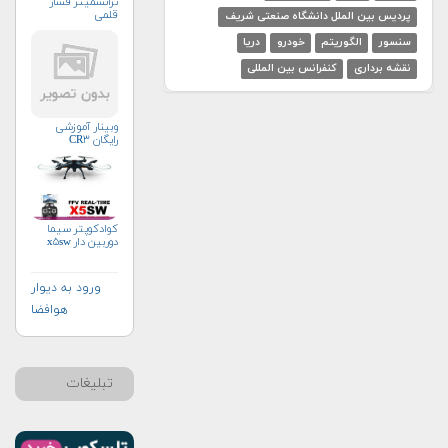
ترانسمیتر فشار
قلمی
پردیس بین الملل دانشگاه صنعتی شریف
سنسور
الگوریتم
خودرو
دریا
نقشه برداری
کنفرانس بین المللی
وبینار آموزشی
رایگان CR۳
کوادکوپتر سیما
دوربین دار x۵sw
ورود به دیوار
هوافضا
تبلیغات