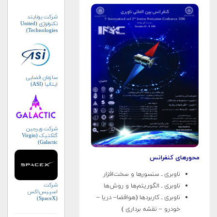
شرکت یونایتد
تکنولوژی (United
Technologies)
سازمان فضایی
ایتالیا (ASI)
شرکت ویرجین
گلکتیک (Virgin
Galactic)
محورهای کنفرانس
ناوبری ـ سنسورها و سخت‌افزار
شرکت
ناوبری ـ الگوریتم‌ها و روش‌ها
اسپیس‌اکس
ناوبری ـ کاربردها (هوافضا– دریا –
(SpaceX)
خودرو – نقشه برداری )