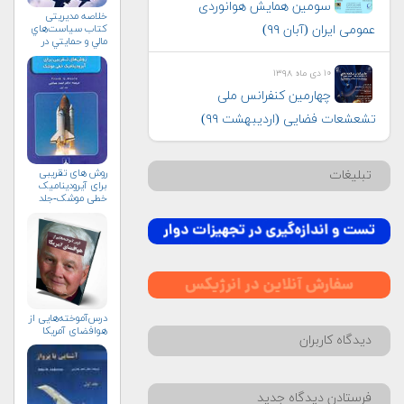
سومین همایش هوانوردی
خلاصه مدیریتی
عمومی ایران (آبان ۹۹)
کتاب سياست‌هاي
مالي و حمايتي در
صنعت
هواپيماسازي
۱۰ دی ماه ۱۳۹۸
غيرنظامي+دریافت
نسخه‌ الکترونیکی
چهارمین کنفرانس ملی
تشعشعات فضایی (اردیبهشت ۹۹)
روش های تقریبی
تبلیغات
برای آیرودینامیک
خطی موشک-جلد
نخست
درس‌آموخته‌هایی از
هوافضای آمریکا
دیدگاه کاربران
فرستادن دیدگاه جدید