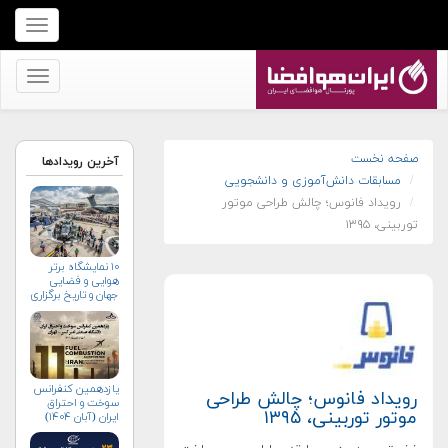
برای
نمایش
منو
برای
کلیک
نمایش
کنید
منو
کلیک
صفحه نخست
آخرین رویدادها
مسابقات دانش‌آموزی و دانشجویی
کنید
رویداد فانوس؛ چالش طراحی موتور
توربینی، ۱۳۹۵
۱۰ نمایشگاه برتر
هوایی و فضایی
جهان و تاریخ برگزاری
آن‌ها
یازدهمین کنفرانس
رویداد فانوس؛ چالش طراحی
سوخت و احتراق
موتور توربینی، ۱۳۹۵
ایران (آبان‌ ۱۴۰۴)