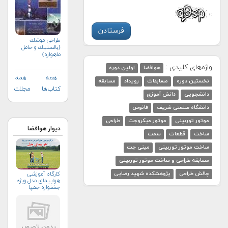
طراحي موشك
(بالستيك و حامل
ماهواره)
واژه‌های کلیدی :
هوافضا
اولین دوره
همه
همه
نخستین دوره
مسابقات
رویداد
مسابقه
کتاب‌ها
مجلات
دانشجویی
دانش آموزی
دانشگاه صنعتی شریف
فانوس
موتور توربینی
موتور میکروجت
طراحی
دیوار هوافضا
ساخت
قطعات
سمت
ساخت موتور توربینی
مینی جت
مسابقه طراحی و ساخت موتور توربینی
کارگاه آموزشی
چالش طراحی
پژوهشکده شهید رضایی
هواپیمای مدل ویژه
جشنواره جمپا