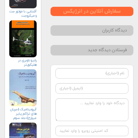
آشنایی با موتور جت
و میکروجت
دیدگاه کاربران
فرستادن دیدگاه جدید
رادیو ناوبری در
هلیکوپتر
آیرودینامیک (جریان
های تراکم پذیر
غیرلزج)-جلد سوم