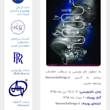
اداره کل ملی
هوانوردی و فضای
آمریکا، ناسا
(NASA)
کمیته بین‌المللی
سامانه‌های
ماهواره‌ای ناوبری
جهانی (ICG)
شرکت رولز-رویس
به منظور نام نویسی و دریافت اطلاعات
(Rolls-Royce)
بیشتر به آدرس fanooschallenge.ir
مراجعه نمایید.
زمان نام‌نویسی:
۱۲ تا ۲۵ تیر ماه ۱۳۹۵
آغاز رویداد:
۲ مرداد ماه ۱۳۹۵
شرکت آنتونوف
تارنمای رویداد:
fanooschallenge.ir
(Antonov)