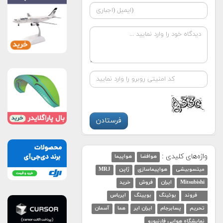
واژه‌های کلیدی :
هوافضا
هواپیما
میتسوبیشی
هواپیماسازی
ژاپن
MRJ
Mitsubishi
ایران
فروش
خرید
۸۰ فروند
بوئینگ
بویینگ
ایرباس
تحریم
پسابرجام
ایران ایر
هما
آسمان
نمایشگاه هوایی فارنبورو