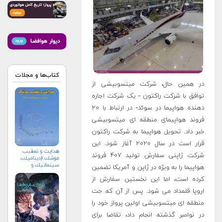
کتاب‌ها و مجلات
در همین حال، شرکت میتسوبیشی از
توافق با شرکت راکتون - یک شرکت اجاره
دهنده هواپیما در سوئد- در ارتباط با ۲۰
فروند هواپیمای منطقه ای میتسوبیشی
خبر داد. تحویل هواپیما به شرکت راکتون
قرار است در سال ۲۰۲۰ آغاز شود. این
هدايت و تعقيب
شرکت ژاپنی سفارش تولید ۴۰۷ فروند
موشك (ديناميك،
سينماتيك و
هواپیما را به ویژه در ژاپن و آمریکا تضمین
كنترل)
کرده است، اما این نخستین سفارش از
اروپا قلمداد می شود. پس از آن که جت
منطقه ای میتسوبیشی اولین پرواز خود را
در نوامبر گذشته انجام داد، تقاضا برای