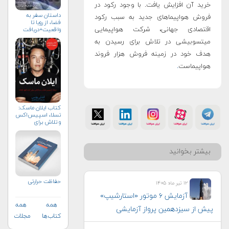
خرید آن افزایش یافت. با وجود رکود در
داستان سفر به
فروش هواپیماهای جدید به سبب رکود
فضا، از رویا تا
اقتصادی جهانی، شرکت هواپیمایی
واقعیت+دریافت
نسخه‌ الکترونیکی
میتسوبیشی در تلاش برای رسیدن به
هدف خود در زمینه فروش هزار فروند
هواپیماست
.
کتاب ایلان ماسک:
تسلا، اسپیس‌اکس
و تلاش برای
آینده‌ای
شگفت‌انگیز
بیشتر بخوانید
حفاظت حرارتی
۱۲ تیر ماه ۱۴۰۵
آزمایش ۶ موتور «استارشیپ»
همه
همه
پیش از سیزدهمین پرواز آزمایشی
کتاب‌ها
مجلات