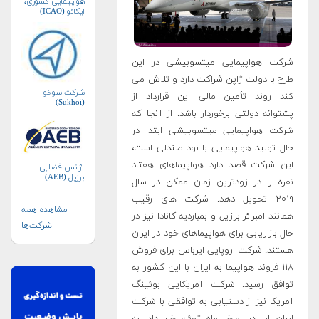
هواپیمایی کشوری،
ایکائو (ICAO)
شرکت هواپیمایی میتسوبیشی در این
طرح با دولت ژاپن شراکت دارد و تلاش می
شرکت سوخو
کند روند تأمین مالی این قرارداد از
(Sukhoi)
پشتوانه دولتی برخوردار باشد. از آنجا که
شرکت هواپیمایی میتسوبیشی ابتدا در
حال تولید هواپیمایی با نود صندلی است،
این شرکت قصد دارد هواپیماهای هفتاد
آژانس فضایی
برزیل (AEB)
نفره را در زودترین زمان ممکن در سال
۲۰۱۹ تحویل دهد. شرکت های رقیب
مشاهده همه
همانند امبرائر برزیل و بمباردیه کانادا نیز در
شرکت‌ها
حال بازاریابی برای هواپیماهای خود در ایران
هستند. شرکت اروپایی ایرباس برای فروش
۱۱۸ فروند هواپیما به ایران با این کشور به
توافق رسید. شرکت آمریکایی بوئینگ
آمریکا نیز از دستیابی به توافقی با شرکت
ایران ایر در اواخر ماه ژوئن خبر داد. به