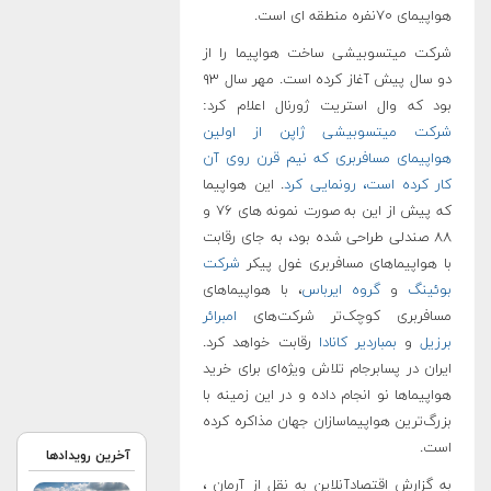
هواپیمای ۷۰نفره منطقه ای است.
شرکت میتسوبیشی ساخت هواپیما را از
دو سال پیش آغاز کرده است. مهر سال ۹۳
بود که وال استریت ژورنال اعلام کرد:
شرکت میتسوبیشی ژاپن از اولین
هواپیمای مسافربری که نیم قرن روی آن
کار کرده است، رونمایی کرد
. این هواپیما
که پیش از این به صورت نمونه های ۷۶ و
۸۸ صندلی طراحی شده بود، به جای رقابت
با هواپیماهای مسافربری غول پیکر
شرکت
بوئینگ
و
گروه ایرباس
، با هواپیماهای
مسافربری کوچک‌تر شرکت‌های
امبرائر
برزیل
و
بمباردیر کانادا
رقابت خواهد کرد.
ایران در پسابرجام تلاش ویژه‌ای برای خرید
هواپیما‌ها نو انجام داده و در این زمینه با
بزرگ‌ترین هواپیما‌سازان جهان مذاکره کرده
است.
آخرین رویدادها
به گزارش اقتصادآنلاین به نقل از آرمان ،