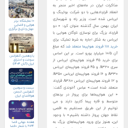
مذاکرات ایران در ماه‌های اخیر منجر به
انعقاد قرار‌داد‌هایی با دو شرکت بوئینگ و
ایرباس شده است. وزیر راه و شهرسازی
۱۰ نمایشگاه برتر
هوایی و فضایی
ایران بهمن سال گذشته عنوان کرد: « دو
جهان و تاریخ برگزاری
قرارداد بزرگ برای نوسازی ناوگان هوایی با
آن‌ها
ایرباس به شکل اجاره به شرط تملیک برای
خرید ۱۱۸ فروند هواپیما منعقد شد
که مبلغ
آن ۱۰/۵ میلیارد یورو است. بر این اساس
یازدهمین کنفرانس
سوخت و احتراق
برای خرید ۴۵ فروند هواپیمای ایرباس از
ایران (آبان‌ ۱۴۰۴)
سری A۳۲۰ و ۴۵ فروند هواپیمای ایرباس
A۳۳۰ و ۱۶ فروند هواپیمای ایرباس A۳۵۰
و ۱۲ فروند هواپیمای ایرباس A۳۸۰ قرارداد
منعقد شده است.» عباس آخوندی گفت:
بیست و سومین
کنفرانس انجمن
« این هواپیماها برای پرواز در بردهای
هوافضای ايران
(۱۴۰۴)
متوسط و قاره پیما کاربرد دارند و می
توانیم از این طریق مستقیم به اقصی
نقاط جهان پرواز داشته باشیم.» با وجود
این، هنوز برای ورود هواپیما‌های بزرگ به
هفته جهانی فضا
۲۰۲۴ با شعار «فضا