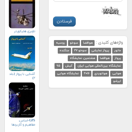
ناوبری هلیكوپتر
واژه‌های کلیدی :
هوافضا
سوخو
روسیه
مانور
پرواز نمایشی
سوخو ۲۷
جنگنده
پرواز
هوافضا
هشتمین نمایشگاه
نمایشگاه بین‌المللی هوایی ایران
کیش
۹۵
هوایی
هوانوردی
۲۰۱۶
نمایشگاه هوایی
آشنایی با پرواز (جلد
۲)
ایرشو
GPS-اساس،
مفاهیم و کاربردها