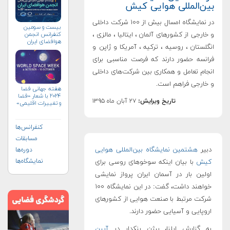
بین‌المللی هوایی کیش
در نمایشگاه امسال بیش از ۱۰۰ شرکت داخلی
بیست و سومین
کنفرانس انجمن
و خارجی از کشورهای آلمان ، ایتالیا ، مالزی ،
هوافضای ايران
انگلستان ، روسیه ، ترکیه ، آمریکا و ژاپن و
(۱۴۰۴)
فرانسه حضور دارند که فرصت مناسبی برای
انجام تعامل و همکاری بین شرکت‌های داخلی
و خارجی فراهم است.
هفته جهانی فضا
۲۰۲۴ با شعار «فضا
تاریخ ویرایش:
۲۷ آبان ماه ۱۳۹۵
و تغییرات اقلیمی»
(+پوستر)
کنفرانس‌ها
مسابقات
دبیر
هشتمین نمایشگاه بین‌المللی هوایی
دوره‌ها
نمایشگاه‌ها
کیش
با بیان اینکه سوخوهای روسی برای
اولین بار در آسمان ایران پرواز نمایشی
خواهند داشت، گفت: در این نمایشگاه ۱۰۰
شرکت مرتبط با صنعت هوایی از کشورهای
اروپایی و آسیایی حضور دارند.
به گزارش ایلنا، بیژن بنکدار در
آیین