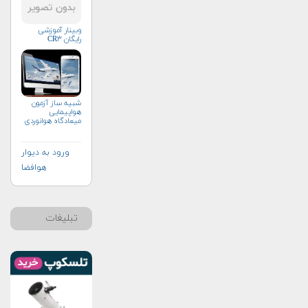
وبینار آموزشی
رایگان CR۳
شبیه ساز آزمون
هواپیمایی
میعادگاه هوانوردی
ورود به دیوار
هوافضا
تبلیغات