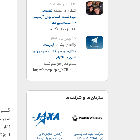
۲۰ فروردین ماه ۱۴۰۵
اشکان
در نوشته
تصاویر
خیره‌کننده فضانوردان آرتمیس
۲ از سمت دور ماه
:
واقعا هیجان‌انگیزه
۲۷ بهمن ماه ۱۴۰۴
sully
در نوشته
فهرست
کانال‌های هوافضا و هوانوردی
ایران در تلگرام
:
سلام کانال من هم ثبت
کنید.https://t.me/purple_XCH
سازمان‌ها و شرکت‌ها
گفتنی
نظارت 
شرکت پرت اند ویتنی
آژانس کاوش‌های
آموزش
(Pratt & Whitney)
هوافضای ژاپن، جاکسا