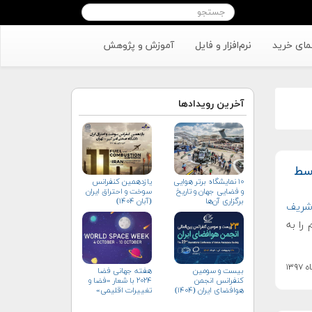
مای خرید
نرم‌افزار و فایل
آموزش و پژوهش
آخرین رویدادها
 بین المللی AIAA توسط
۱۰ نمایشگاه برتر هوایی
یازدهمین کنفرانس
و فضایی جهان و تاریخ
سوخت و احتراق ایران
برگزاری آن‌ها
(آبان‌ ۱۴۰۴)
 شریف
بر AIAA رتبه سوم را به
بیست و سومین
هفته جهانی فضا
کنفرانس انجمن
۲۰۲۴ با شعار «فضا و
هوافضای ايران (۱۴۰۴)
تغییرات اقلیمی»
(+پوستر)