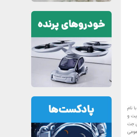
ا نام
Sh) و هایفایند (Hyfind) با حمایت و
اى جت
مومی