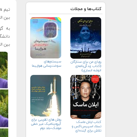
کتاب‌ها و مجلات
تیم Shadx از
بین المللی و معتب
دانشگ
بین المللی و معتب
سیستم‌های
رویای من برای ستارگان
سوخت‌رسانی هواپیما
(کتاب زندگی‌نامه‌ی
انوشه انصاری)
روش های تقریبی برای
کتاب ایلان ماسک:
آیرودینامیک غیر خطی
تسلا، اسپیس‌اکس و
موشک-جلد دوم
تلاش برای آینده‌ای
شگفت‌انگیز