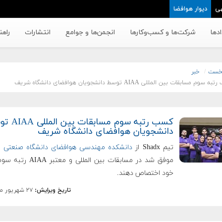
ی
دیوار هوافضا
دها
شرکت‌ها و کسب‌وکار‌ها
انجمن‌ها و جوامع
انتشارات
راهن
خست
خبر
سوم مسابقات بین المللی AIAA توسط دانشجویان هوافضای دانشگاه شریف
کسب رتبه سوم مسابقات
دانشجویان هوافضای دانشگاه شریف
تیم Shadx از
دانشکده مهندسی هوافضای دانشگاه صنعتی
موفق شد در مسابقات بین المللی و معت
خود اختصاص دهند.
تاریخ ویرایش:
۲۷ شهریور ماه ۱۳۹۷