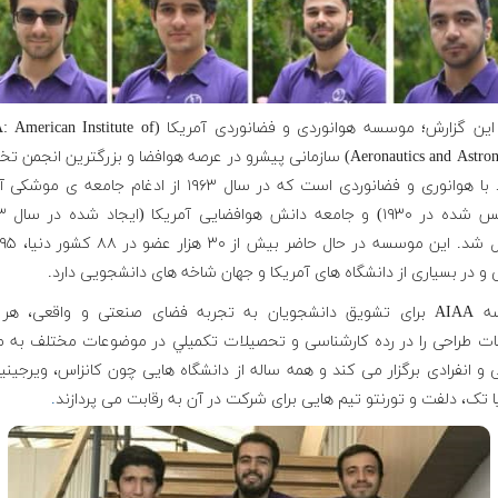
بنا بر این گزارش؛ موسسه هوانوردى و فضانوردى آمريكا ( Institute of
Aeronautics and Astronautics) سازمانی پیشرو در عرصه هوافضا و بزرگترین انجم
مرتبط با هوانوری و فضانوردی است كه در سال ۱۹۶۳ از ادغام جامعه ی 
و در بسیاری از دانشگاه های آمریکا و جهان شاخه های دانشجویی دارد.
موسسه AIAA براى تشويق دانشجويان به تجربه فضاى صنعتى و واقعى، هر
ات طراحى را در رده كارشناسى و تحصيلات تكميلي در موضوعات مختلف به 
و انفرادى برگزار مى كند و همه ساله از دانشگاه هايى چون کانزاس، ویرجینی
 تک، دلفت و تورنتو تيم هايى براى شركت در آن به رقابت مى پردازند
.