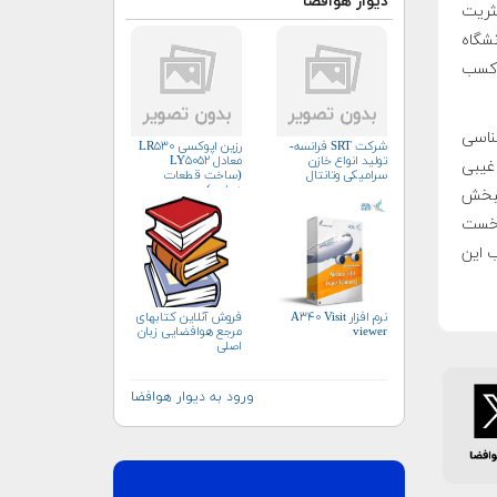
دیوار هوافضا
 ها، تيم شداكس (ShadX) كه اكثريت
ارشناسى بودند، موفق شد از بین ۹ تیم از ۷ دانشگاه
ا کسب
ناسی
شرکت SRT فرانسه-
رزین اپوکسی LR۵۳۰
تولید انواع خازن
معادل LY۵۰۵۲
غیبی
سرامیکی وتانتال
(ساخت قطعات
هوایی)
نبخش
نخست
کسب این
نرم افزار A۳۴۰ Visit
فروش آنلاین کتابهای
viewer
مرجع هوافضایی زبان
اصلی
ورود به دیوار هوافضا