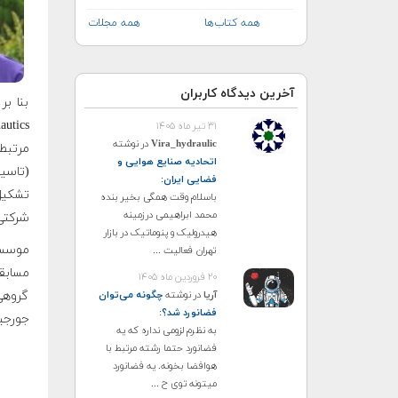
همه کتاب‌ها
همه مجلات
آخرین دیدگاه کاربران
۳۱ تیر ماه ۱۴۰۵
Vira_hydraulic
در نوشته
اتحادیه صنایع هوایی و
فضایی ایران
:
باسلام وقت همگی بخیر بنده
محمد ابراهیمی درزمینه
شرکتی 
هیدرولیک و پنوماتیک در بازار
تهران فعالیت ...
مسابق
۲۰ فروردین ماه ۱۴۰۵
آریا
در نوشته
چگونه می‌توان
گروهى 
فضانورد شد؟
:
جورجیا
به نظرم لزومی نداره که یه
فضانورد حتما رشته مرتبط با
هوافضا بخونه. یه فضانورد
میتونه توی ح ...