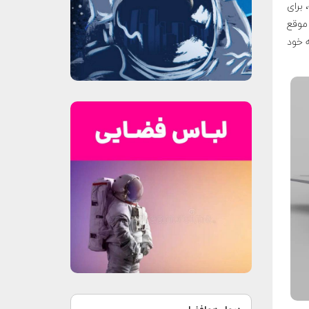
لاش بى وقفه، برای
موقع
 خود