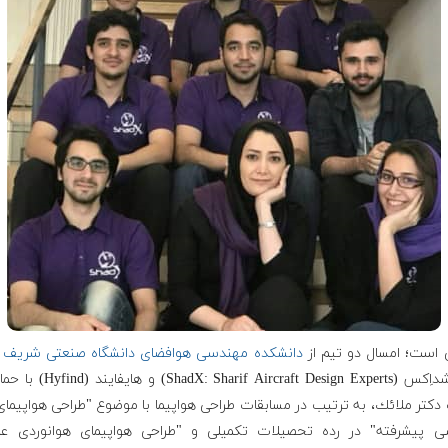
 است؛ امسال دو تيم از
دانشكده مهندسی هوافضای دانشگاه صنعتی شریف
ب
هاى شداِكس (adX: Sharif Aircraft Design Experts
دكتر ملائك، به ترتیب در مسابقات طراحی هواپیما با موضوع "طراحى هواپيم
ی پیشرفته" در رده تحصيلات تكميلى و "طراحی هواپیمای هوانوردی ع