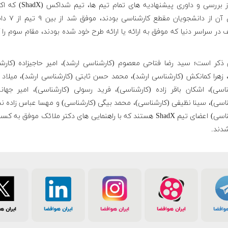
پس از بررسى و داوری پیشنهادیه هاى تمام تيم
اعضای آن از دانشجویان مقطع ك
در سراسر دنیا که موفق به ارائه یا ارائه طرح خود شده بودند، مقام سوم ر
 ذکر است؛ سید رضا فتاحی معصوم (کارشناسی ارشد)، امیر حاجیزاده (کارش
، زهرا کمانکش (کارشناسی ارشد)، محمد حسن ثابتی (کارشناسی ارشد)، میلاد 
ناسی)، اشکان باقر زاده (کارشناسی)، فرید رسولی (کارشناسی)، امیر جها
ناسی)، سینا نظیفی (کارشناسی)، محمد بیگی (کارشناسی) و مهسا عباس زاده 
(کارشناسی) اعضای تیم ShadX هستند که با راهنمایی های دکتر ملائک موفق به 
شدند.