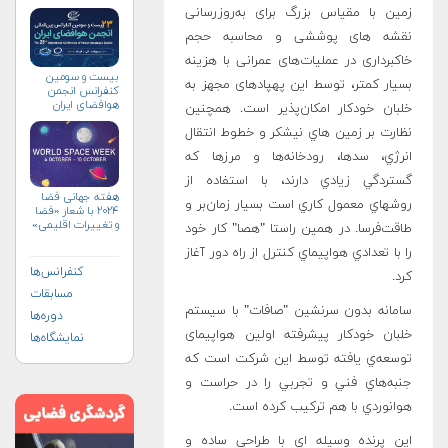
زمین با مقیاس بزرگ برای به‌روزرسانی
نقشه های پوششی و محاسبه حجم
خاکبرداری در عملیات‌های عمرانی با هزینه
بیست و سومین
بسیار کمتر، توسط این پهپادهای مجهز به
کنفرانس انجمن
هوافضای ايران
خلبان خودکار امکان‌پذیر است. همچنين
(۱۴۰۴)
نظارت بر زمين هاي نيشکر و خطوط انتقال
انرژي، سدها، رودخانه‌ها و مرزها که
گستردگي زيادي دارند، با استفاده از
هفته جهانی فضا
روشهاي معمول کاري است بسيار زمان‌بر و
۲۰۲۴ با شعار «فضا
و تغییرات اقلیمی»
طاقت‌فرسا. در همين راستا "هصا" کار خود
(+پوستر)
را با تعدادي هواپيماي کنترل از راه دور آغاز
کنفرانس‌ها
کرد.
مسابقات
سامانه بدون سرنشين "صافات" با سيستم
دوره‌ها
خلبان خودکار پيشرفته اولين هواپیمای
نمایشگاه‌ها
توسعه‌ي يافته توسط اين شرکت است که
جنبه‌هاي فني و تجربي را در حراست و
هوانوردي با هم ترکيب کرده است.
اين پرنده وسيله اي با طراحي ساده و