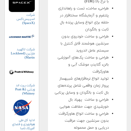
با نرخ بالا (FDR)
طراحی، ساخت، تست و راه­اندازی
شرکت
پلتفرم و آزمایشگاه سخت­افزار در
اسپیس‌اکس
حلقه برای انواع وسایل پرنده بال
(SpaceX)
ثابت و بالگردان
طراحی و ساخت خودروی بدون
سرنشین هوشمند قابل کنترل با
شرکت لاکهید
سیستم عامل اندروید
مارتین (Lockheed
طراحی و ساخت پک‌های آموزشی
Martin)
بالن، گلایدر، موشک آبی و
هاورکرافت
تولید انواع نرم­افزارهای شبیه­ساز
شرکت پرت اند
پرواز زمان­ واقعی شامل پرنده‌­های
ویتنی (Pratt &
بال ثابت و بالگردان و وسایل پرتابی
Whitney)
طراحي و ساخت پهپاد بال
خورشيدي جهت حفاظت هوایی
طراحي و ساخت انواع هاورکرافت
اداره کل ملی
بدون سرنشين جهت مراقبت
هوانوردی و فضای
دریایی و حمل محموله
آمریکا، ناسا