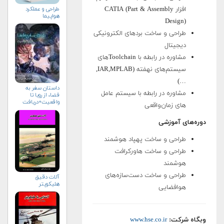
طراحی و عملکرد
افزار CATIA (Part & Assembly
هواپیما
Design)
طراحی و ساخت بردهای الکترونیکی
دیجیتال
مشاوره در رابطه با Toolchainهای
سیستم‌های نهفته (IAR,MPLAB,
…)
داستان سفر به
مشاوره در رابطه با سیستم عامل­‌
فضا، از رویا تا
واقعیت+دریافت
های زمان‌واقعی
نسخه‌ الکترونیکی
دوره‌های آموزشی
طراحی و ساخت پهپاد هوشمند
طراحی و ساخت هاورکرافت
هوشمند
طراحی و ساخت دست‌سازه‌های
آلات دقيق
هليكوپتر
هوافضایی
وبگاه شرکت:
www.hse.co.ir