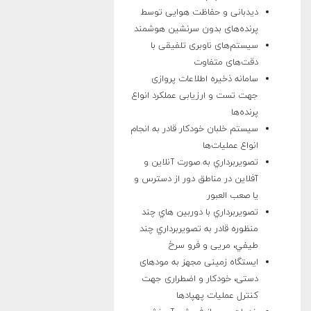
دیدبانی و حفاظت هوایی توسط
پرنده‌های بدون سرنشین هوشمند
سیستم‌های ناوبری تلفیقی با
دقت‌های متفاوت
سامانه ذخیره اطلاعات پروازی
جهت تست و ارزیابی عملکرد انواع
پرنده‌ها
سيستم خلبان خودکار قادر به انجام
انواع عمليات‌ها
تصويربرداري به صورت آنلاين و
آفلاين در مناطق دور از دسترس و
يا صعب العبور
تصويربرداري با دوربين هاي چند
منظوره قادر به تصويربرداري چند
طيفي، مریی و فرو سرخ
ایستگاه زمینی مجهز به مود‌های
دستی، خودکار و اضطراری جهت
کنترل عملیات پهپادها