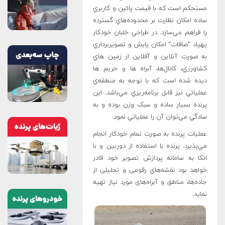
مستحکم است که با قيمت پائين و کاربري
ساده امکان نظارت بر محدوده‌هاي گسترده
را فراهم مي‌سازد. در طراحي خلبان خودکار
پهپاد "صافات" امکان پايش و تصويربرداري
به صورت آنلاين و آفلاين از زمين هاي
کشاورزي، کانال‌ها، آبراه ها و حريم ها
ديده شده است که با توجه به منطقه‌ي
عملياتي نيز قابل برنامه‌ريزي مي‌باشد. اين
پرنده بسيار ساده و سبک وزن بوده و به
سادگي مي‌توان آن را عملياتي نمود.
عمليات پرنده به صورت تمام خودکار انجام
مي‌پذيرد. پرنده با استفاده از دوربين و با
اتکا به سامانه پردازش تصوير خود قادر
خواهد بود نقشه‌هاي رقومی و تحلیلی از
جاده‌ها، مناطق و آبراه‌های مورد نیاز تهيه
نمايد.