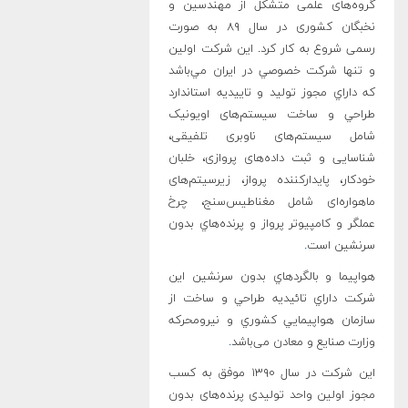
گروه‌های علمی متشکل از مهندسین و
نخبگان کشوری در سال ۸۹ به صورت
رسمی شروع به کار کرد. این شرکت اولين
و تنها شرکت خصوصي در ايران مي‌باشد
که داراي مجوز تولید و تاييديه استاندارد
طراحي و ساخت سیستم‌های اویونیک
شامل سیستم‌های ناوبری تلفیقی،
شناسایی و ثبت داده‌های پروازی، خلبان
خودکار، پایدارکننده پرواز، زیرسیتم‌های
ماهواره‌ای شامل مغناطیس‌سنج، چرخ
عملگر و کامپیوتر پرواز و پرنده‌هاي بدون
سرنشين است
.
هواپيما و بالگردهاي بدون سرنشين اين
شرکت داراي تائيديه طراحي و ساخت از
سازمان هواپيمايي کشوري و نيرومحرکه
وزارت صنايع و معادن می‌باشد
.
این شرکت در سال ۱۳۹۰ موفق به کسب
مجوز اولین واحد تولیدی پرنده‌های بدون