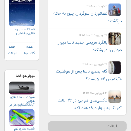
۱۱ خرداد ماه ۱۴۰۵
فضانوردان سرگردان چین به خانه
بازگشتند
فصلنامه علوم و
فناوری فضایی
۲۲ اردیبهشت ماه ۱۴۰۵
بالگرد مریخی جدید ناسا دیوار
همه
همه
صوتی را می‌شکند
کتاب‌ها
مجلات
۲۲ فروردین ماه ۱۴۰۵
گام بعدی ناسا پس از موفقیت
دیوار هوافضا
«آرتمیس ۲» چیست؟
۲۱ فروردین ماه ۱۴۰۵
شرکت سامانه های
تاکسی‌های هوایی در ۲۶ ایالت
هوایی
آپادانا(مشاوره،طراحی،ساخت
آمریکا به پرواز درخواهند آمد
تبلیغات
شبیه سازی نرم