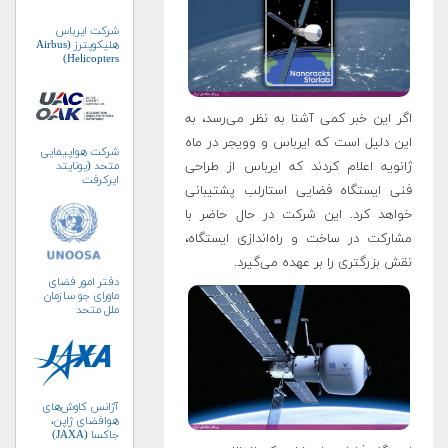
شرکت ایرباس
هلیکوپترز (Airbus
Helicopters)
اگر این خبر کمی آشنا به نظر می‌رسد، به
این دلیل است که ایرباس و وویجر در ماه
شرکت هواپیمایی
ژانویه اعلام کردند که ایرباس از طراحی
متحد (یونایتد
ایرکرفت
فنی ایستگاه فضایی استارلب پشتیبانی
کورپوریشن)
خواهد کرد. این شرکت در حال حاضر با
مشارکت در ساخت و راه‌اندازی ایستگاه،
نقش بزرگتری را بر عهده می‌گیرد.
دفتر امور فضای
ماورای جو سازمان
ملل متحد
(UNOOSA)
آژانس کاوش‌های
هوافضای ژاپن،
جاکسا (JAXA)