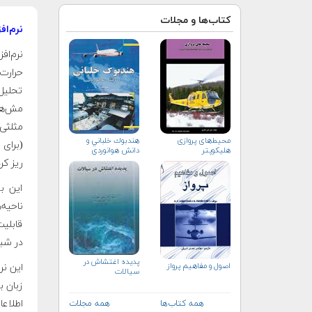
کتاب‌ها و مجلات
نرم‌اف
حرارت 
تحلیل 
مش‌های
مثلثی
هندبوك خلباني و
محیط‌های پروازی
(برای 
دانش هوانوردي
هلیكوپتر
ریز کر
این به
ناحیه‌
قابلیت
در شب
پدیده اغتشاش در
اصول و مفاهیم پرواز
سیالات
زبان ب
اطلاعا
همه کتاب‌ها
همه مجلات