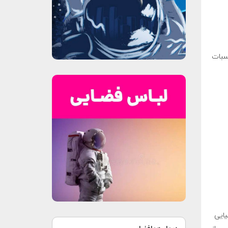
سبات
یایی