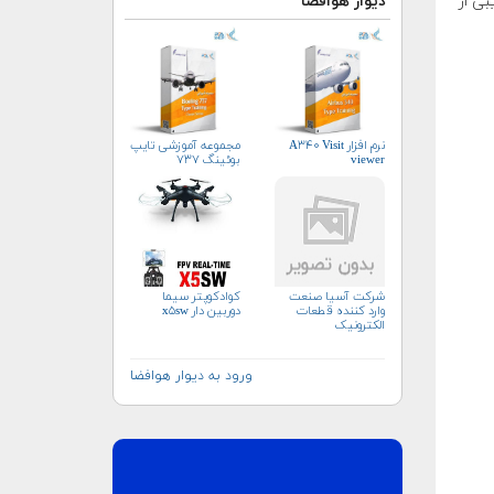
دیوار هوافضا
بی از
نرم افزار A۳۴۰ Visit
مجموعه آموزشی تایپ
viewer
بوئینگ ۷۳۷
شرکت آسیا صنعت
کوادکوپتر سیما
وارد کننده قطعات
دوربین دار x۵sw
الکترونیک
ورود به دیوار هوافضا