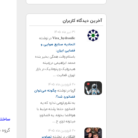
آخرین دیدگاه کاربران
۳۱ تیر ماه ۱۴۰۵
Vira_hydraulic
در نوشته
اتحادیه صنایع هوایی و
فضایی ایران
:
باسلام وقت همگی بخیر بنده
محمد ابراهیمی درزمینه
هیدرولیک و پنوماتیک در بازار
تهران فعالیت ...
۲۰ فروردین ماه ۱۴۰۵
آریا
در نوشته
چگونه می‌توان
فضانورد شد؟
:
به نظرم لزومی نداره که یه
فضانورد حتما رشته مرتبط با
هوافضا بخونه. یه فضانورد
ساختار
میتونه توی ح ...
گروه ن
۲۰ فروردین ماه ۱۴۰۵
اشکان
در نوشته
تصاویر