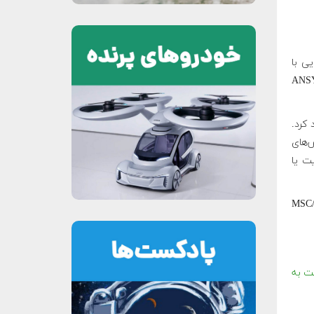
یی با
CAD/CAE (مانند نرم‌افزارهای ANSYS، I-
‌پردازنده‌ی گمبیت (GAMBIT) تولید کرد.
ثی و مش‌های
ت یا
AN، یا I-DEAS و یا MSC/ARIES،
مکن است به