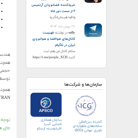
خیره‌کننده فضانوردان آرتمیس
۲ از سمت دور ماه
:
واقعا هیجان‌انگیزه
۲۷ بهمن ماه ۱۴۰۴
sully
در نوشته
فهرست
کانال‌های هوافضا و هوانوردی
ایران در تلگرام
:
سلام کانال من هم ثبت
کنید.https://t.me/purple_XCH
حجمی 
توسط نرم‌افزار AD/CAE
سازمان‌ها و شرکت‌ها
ASTRAN
سازمان همکاری
کمیته بین‌المللی
فضایی آسیا
سامانه‌های ماهواره‌ای
جای هم
اقیانوسیه، اپسکو
ناوبری جهانی (ICG)
(APSCO)