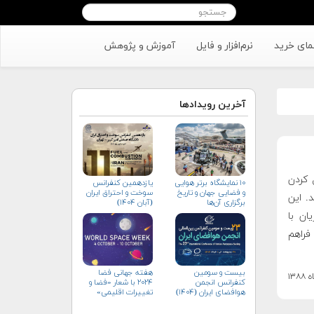
مای خرید
نرم‌افزار و فایل
آموزش و پژوهش
آخرین رویدادها
ی مدل کردن
۱۰ نمایشگاه برتر هوایی
یازدهمین کنفرانس
و فضایی جهان و تاریخ
سوخت و احتراق ایران
. این
برگزاری آن‌ها
(آبان‌ ۱۴۰۴)
ان با
فراهم
بیست و سومین
هفته جهانی فضا
کنفرانس انجمن
۲۰۲۴ با شعار «فضا و
هوافضای ايران (۱۴۰۴)
تغییرات اقلیمی»
(+پوستر)