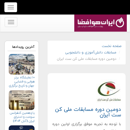
برای
نمایش
منو
برای
کلیک
نمایش
کنید
منو
کلیک
صفحه نخست
آخرین رویدادها
مسابقات دانش‌آموزی و دانشجویی
کنید
دومین دوره مسابقات ملی کن ست ایران
۱۰ نمایشگاه برتر
هوایی و فضایی
جهان و تاریخ برگزاری
آن‌ها
دومین دوره مسابقات ملی کن
یازدهمین کنفرانس
ست ایران
سوخت و احتراق
ایران (آبان‌ ۱۴۰۴)
با توجه به تجربه موفق برگزاری اولین دوره