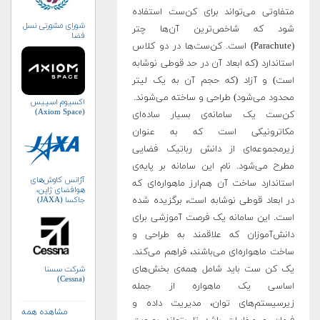
متفاوتی می‌تواند برای کن‌ست استفاده
شورای مشورتی نسل
شود که شاخص‌ترین آن‌ها چتر
فضا
(Parachute) است. کن‌ست‌ها در دو کلاس
استاندارد (که ابعاد آن در حد قوطی نوشابه
است) و آزاد (که حجم آن به یک لیتر
محدود می‌شود) طراحی و ساخته می‌شوند.
اکسیوم اسپیس
(Axiom Space)
کن‌ست یک سامانه‌ی بسیار ساده‌ای
مکاترونیکی است که به عنوان
زیرمجموعه‌ای از دانش رباتیک فضایی
مطرح می‌شود. نام این سامانه بر پایه‌ی
آژانس کاوش‌های
استاندارد ساخت آن هم‌ارز ماهواره‌ای که
هوافضای ژاپن،
در ابعاد قوطی نوشابه است، برگزیده شده
جاکسا (JAXA)
است. این سامانه یک فرصت آموزشی برای
دانش‌آموزان که علاقمند به طراحی و
ساخت ماهواره‌ای می‌باشند، فراهم می‌کند.
یک کن ست باید شامل همه‌ی بخش‌های
شرکت سسنا
(Cessna)
اساسی یک ماهواره از جمله
زیرسیستم‌های توان، مدیریت داده و
مشاهده همه