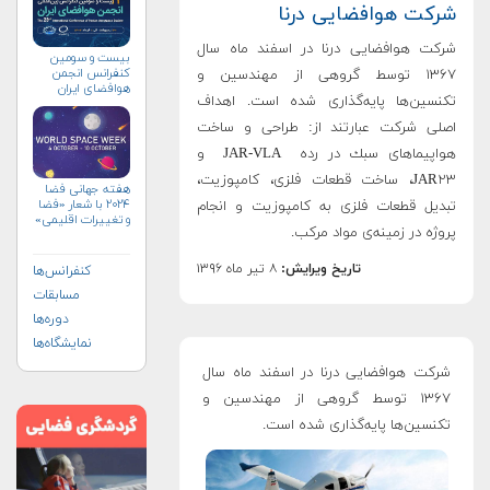
شرکت هوافضایی درنا
شركت هوافضایی درنا در اسفند ماه سال
بیست و سومین
کنفرانس انجمن
۱۳۶۷ توسط گروهی از مهندسين و
هوافضای ايران
تكنسين‌ها پايه‌گذاری شده است. اهداف
(۱۴۰۴)
اصلی شركت عبارتند از: طراحی و ساخت
هواپيماهای سبك در رده JAR-VLA و
JAR۲۳، ساخت قطعات فلزی، كامپوزيت،
هفته جهانی فضا
۲۰۲۴ با شعار «فضا
تبديل قطعات فلزی به كامپوزيت و انجام
و تغییرات اقلیمی»
پروژه در زمينه‌ی مواد مركب.
(+پوستر)
تاریخ ویرایش:
۸ تیر ماه ۱۳۹۶
کنفرانس‌ها
مسابقات
دوره‌ها
نمایشگاه‌ها
شركت هوافضایی درنا در اسفند ماه سال
۱۳۶۷ توسط گروهی از مهندسين و
تكنسين‌ها پايه‌گذاری شده است.