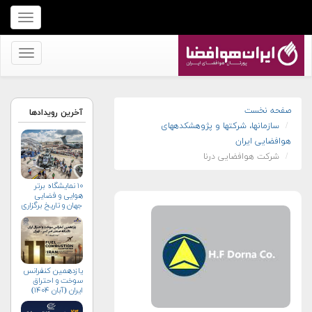
برای
نمایش
منو
برای
کلیک
نمایش
کنید
منو
کلیک
صفحه نخست
آخرین رویدادها
سازمان‏ها، شرکت‏ها و پژوهشکده‏های
کنید
هوافضایی ایران
شرکت هوافضایی درنا
۱۰ نمایشگاه برتر
هوایی و فضایی
جهان و تاریخ برگزاری
آن‌ها
یازدهمین کنفرانس
سوخت و احتراق
ایران (آبان‌ ۱۴۰۴)