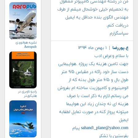
من در رشته مهندسی کامپیوتر مشغول
به تحصیلم خیلی خوشحال میشم از طرف
مهندس الگوی بنده حداقل یه ایمیل
دریافت کنم.
سپاسگزارم
نشریه هوانوردی
Aeropub
ع.پوررضا
| ۱ بهمن ماه ۱۳۹۴
با سلام وعرض ادب
جهت تامین هزینه یک پروژه .هواپیمایی
دست ساز خود راکه در مقیاس ۹/۵ متر
طول بال و ۶/۵ متر طول بدنه که از
الومینیوم و کامپوزیت ساخته ام بفروش
رادیو ناوبری در
می رسانم.لازم به ذکر است با صرف
هلیکوپتر
هزینه ای نه چندان زیاد این هواپیما
میتونه پرواز کنه.در صورت تمایل لطفابه
ایمیل
sahand۱_plane@yahoo.com پیام
بفرستین.با تشکر