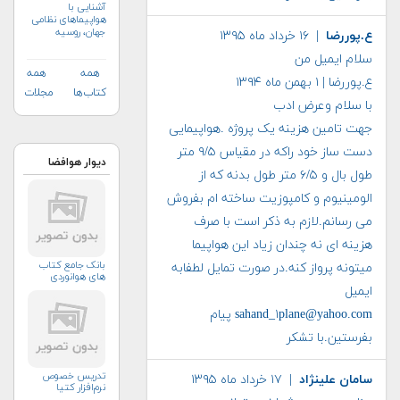
آشنایی با
هواپیماهای نظامی
جهان، روسیه
ع.پوررضا
| ۱۶ خرداد ماه ۱۳۹۵
سلام ایمیل من
همه
همه
ع.پوررضا | ۱ بهمن ماه ۱۳۹۴
کتاب‌ها
مجلات
با سلام وعرض ادب
جهت تامین هزینه یک پروژه .هواپیمایی
دست ساز خود راکه در مقیاس ۹/۵ متر
دیوار هوافضا
طول بال و ۶/۵ متر طول بدنه که از
الومینیوم و کامپوزیت ساخته ام بفروش
می رسانم.لازم به ذکر است با صرف
هزینه ای نه چندان زیاد این هواپیما
بانک جامع کتاب
میتونه پرواز کنه.در صورت تمایل لطفابه
های هوانوردی
ایمیل
sahand_۱plane@yahoo.com پیام
بفرستین.با تشکر
تدریس خصوص
سامان علینژاد
| ۱۷ خرداد ماه ۱۳۹۵
نرم‌افزار کتیا