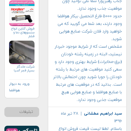
جناب رهبرپور؛ شما نمی توانید چون
موقعیت جذب وجود ندارد.
حدود ۵۰۰۰ فارغ التحصیل بیکار هوافضا
وجود دارند، بعد شما می گویید که می
فروش آنلاین انواع
خواهید وارد فلان شرکت صنایع هوایی
سنسورهای دما و
فشار
شوید.
مشخص است که از شرایط موجود خبردار
نیستید، البته در زمینه رشته خودتان
(برق-مخابرات) شرایط بهتری وجود دارد و
شرکت ماندگار
سعی کنید موقعیت های مرتبط با رشته
بسپار فجر آسیا
خودتان را جویا شوید چون احتمالش بالاتر
ورود به دیوار
است. بدانید که در موقعیت های مرتبط
هوافضا
با صنایع هوافضا و صنایع هوایی هیچ
موقعیت جذبی وجود ندارد.
تبلیغات
سید ابراهیم عطشانی
| ۲۸ تیر ماه
۱۳۹۶
باسلام. لطفا لیست قیمت فروش انواع