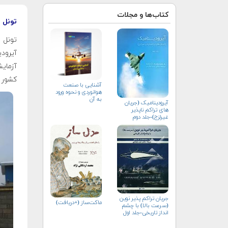
کتاب‌ها و مجلات
تونل 
آیرودی
آزمای
کشور خ
آشنایی با صنعت
هوانوردی و نحوه ورود
به آن
آیرودینامیک (جریان
های تراکم ناپذیر
غیرلزج)-جلد دوم
جریان تراکم پذیر نوین
ماکت‌ساز (+دریافت)
(سرعت بالا) با چشم
انداز تاریخی-جلد اول