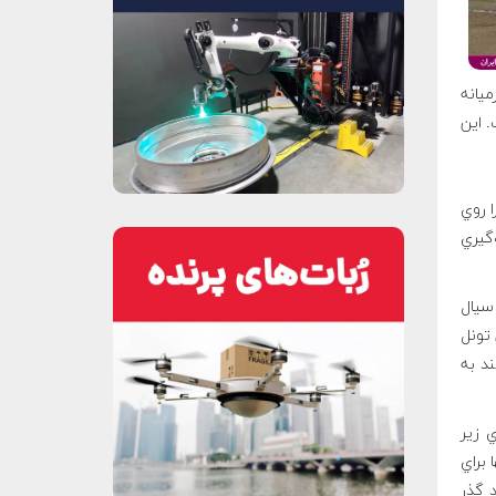
ميانه
. اين
ا روي
‌گيري
سيال
 تونل
ند به
 زير
براي
د گذر