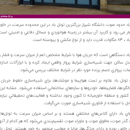
اد حدود صوت دانشگاه شيراز بزرگترين تونل باد در اين محدوده سرعت، در خاور
ر می رود و كاربرد آن بيشتر در زمينه هوانوردي و مسائل دفاعي و امنيتي است
از نوع مكشي و پيوسته است.
اد دستگاهي است كه جريان هوا با شرايط مشخص اعم از ميزان سرعت و فشار ر
 ساكن جهت شبيه‌سازي شرايط پرواز واقعي ايجاد كرده و با ابزارآلات اندازه
ت پروازي جسم پرنده مورد نظر در شرايط مختلف بررسي مي‌شود.
ه تونل باد علاوه بر تست هواپيما و موشك‌ها، براي شبيه‌سازي خطوط جريان 
لگردها، فضاپيماها، خودروها و سازه‌هاي ساختماني استفاده مي‌شود. مشابه اين
 كشور و منطقه خاورميانه تا كنون وجود نداشته و فعاليت‌هاي تحقيقاتي نيازم
نل با استفاده از فناوري شبيه‌سازي صورت مي‌گرفت.
هاي باد داراي كلاس‌هاي مختلفي هستند و بر اساس ميزان سرعت به تونل‌هاي
گذر صوت، مافوق صوت و ماوراء صوت تقسيم‌بندي مي‌شود كه هر كدام از آنها 
خاص بوده و داراي ويژگي‌ها، مزايا و معايب منحصر به خود هستند. تونل با