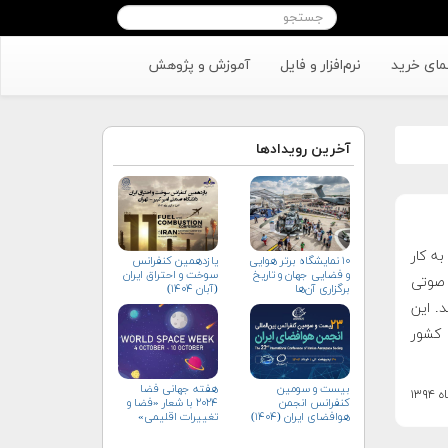
مای خرید
نرم‌افزار و فایل
آموزش و پژوهش
آخرین رویدادها
 از دی ماه سال ۹۱ شروع به کار
۱۰ نمایشگاه برتر هوایی
یازدهمین کنفرانس
و فضایی جهان و تاریخ
سوخت و احتراق ایران
ر صوتی
برگزاری آن‌ها
(آبان‌ ۱۴۰۴)
. این
 کشور
بیست و سومین
هفته جهانی فضا
کنفرانس انجمن
۲۰۲۴ با شعار «فضا و
هوافضای ايران (۱۴۰۴)
تغییرات اقلیمی»
(+پوستر)