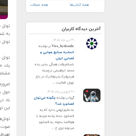
همه کتاب‌ها
همه مجلات
تونل ب
آخرین دیدگاه کاربران
به شما
۳۱ تیر ماه ۱۴۰۵
تونل باد ، ۸۴ مگاوات قدرت دارد و 
Vira_hydraulic
در نوشته
اتحادیه صنایع هوایی و
تونل ب
فضایی ایران
:
باسلام وقت همگی بخیر بنده
يك مدل
محمد ابراهیمی درزمینه
مشخصا
هیدرولیک و پنوماتیک در بازار
تهران فعالیت ...
امروز
حول با
۲۰ فروردین ماه ۱۴۰۵
آریا
در نوشته
چگونه می‌توان
باد در
فضانورد شد؟
:
اين تو
به نظرم لزومی نداره که یه
فضانورد حتما رشته مرتبط با
تونل‌
هوافضا بخونه. یه فضانورد
صوت، 
میتونه توی ح ...
اهداف 