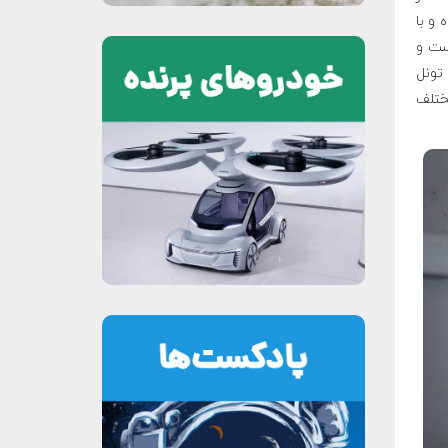
و با
ست و
اين تونل
ختلف