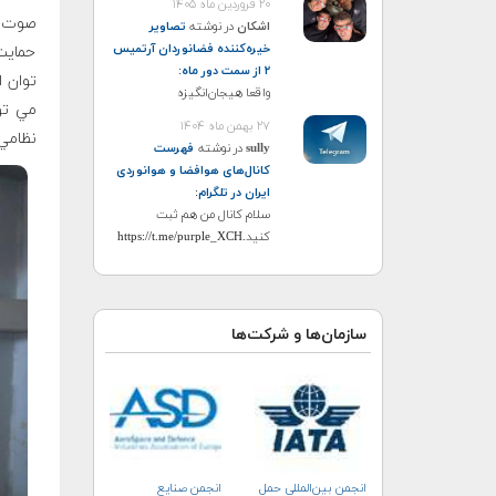
۲۰ فروردین ماه ۱۴۰۵
صوت د
اشکان
در نوشته
تصاویر
خیره‌کننده فضانوردان آرتمیس
حمايت
۲ از سمت دور ماه
:
واقعا هیجان‌انگیزه
مي تو
۲۷ بهمن ماه ۱۴۰۴
نظامي 
sully
در نوشته
فهرست
کانال‌های هوافضا و هوانوردی
ایران در تلگرام
:
سلام کانال من هم ثبت
کنید.https://t.me/purple_XCH
سازمان‌ها و شرکت‌ها
انجمن بین‌المللی حمل
انجمن صنايع