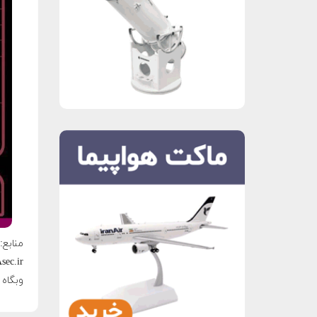
منابع:
sec.ir
وبگاه 