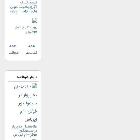
آیرودینامیک
(آیرودینامیک جریان
های لزج)-جلد چهارم
پرواز؛ تاریخ کامل
هوانوردی
همه
همه
کتاب‌ها
مجلات
دیوار هوافضا
علاقمندان به پرواز
در سیمولاتور
فوکر۱۰۰ و ایرباس