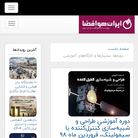
برای
نمایش
منو
برای
کلیک
نمایش
کنید
منو
کلیک
صفحه نخست
آخرین رویدادها
دوره‌ها، سمینارها و کارگاه‌های آموزشی
کنید
۱۰ نمایشگاه برتر
هوایی و فضایی
جهان و تاریخ برگزاری
آن‌ها
دوره آموزشی طراحی و
یازدهمین کنفرانس
سوخت و احتراق
شبیه‌سازی کنترل‌کننده با
ایران (آبان‌ ۱۴۰۴)
سیمولینک، فروردین ‌ماه ۹۸