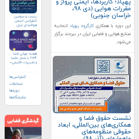
پهپاد؛ کاربردها، ایمنی پرواز و
مقررات هوایی (دی ۹۸،
خراسان جنوبی)
بیست و سومین
کنفرانس انجمن
هوافضای ايران
این دوره با همکاری
کارگروه پهپاد
اتحادیه
(۱۴۰۴)
صنایع هوایی و فضایی ایران در بیرجند برگزار
می‌شود.
هفته جهانی فضا
۲۰۲۴ با شعار «فضا
و تغییرات اقلیمی»
(+پوستر)
کنفرانس‌ها
مسابقات
دوره‌ها
نمایشگاه‌ها
نشست حقوق فضا و
همکاری‌های بین‌المللی، ابعاد
حقوقی منظومه‌های
ماهواره‌ای (آذر ۹۸)