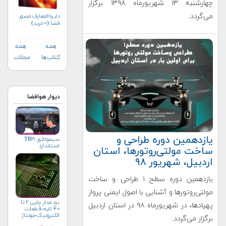
چهارشنبه ۱۳ شهریورماه ۱۳۹۸ برگزار
می‌گردد.
دایره‌المعارف مصور
فضا (+خرید)
همه
همه
کتاب‌ها
مجلات
دیوار هوافضا
یازدهمین دوره طراحی و
سیمولاتور TB۲۱
استاندارد
ساخت مولتی‌روتورها، استان
اردبیل، شهریور ۹۸
یازدهمین دوره سطح ۱ طراحی و ساخت
مولتی‌روتورها و آشنایی با اصول ایمنی پرواز
برد مدار چاپی ۲ تا
پهپادها، در شهریورماه ۹۸ در استان اردبیل
۴۰ لایه-قطعات
الکترونیک-مونتاژ
برگزار می‌گردد.