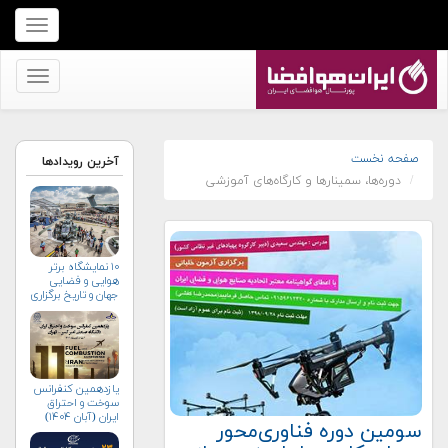
برای
نمایش
منو
برای
کلیک
نمایش
کنید
منو
کلیک
صفحه نخست
آخرین رویدادها
دوره‌ها، سمینارها و کارگاه‌های آموزشی
کنید
۱۰ نمایشگاه برتر
هوایی و فضایی
جهان و تاریخ برگزاری
آن‌ها
یازدهمین کنفرانس
سوخت و احتراق
ایران (آبان‌ ۱۴۰۴)
سومین دوره فناوری‌محور