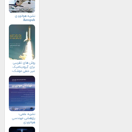
نشریه هوانوردی
Aeropub
روش های تقریبی
برای آیرودینامیک
غیر خطی موشک-
جلد دوم
نشریه علمی-
پژوهشی مهندسی
هوانوردی