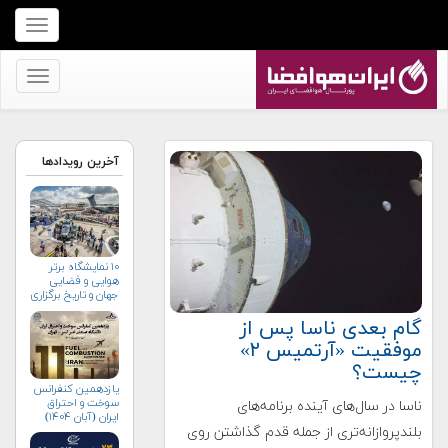
برای
نمایش
منو
برای
کلیک
نمایش
کنید
منو
کلیک
آخرین رویدادها
کنید
۱۰ نمایشگاه برتر
هوایی و فضایی
جهان و تاریخ برگزاری
آن‌ها
گام بعدی ناسا پس از
موفقیت «آرتمیس ۲»
چیست؟
یازدهمین کنفرانس
سوخت و احتراق
ناسا در سال‌های آینده برنامه‌های
ایران (آبان‌ ۱۴۰۴)
بلندپروازانه‌تری از جمله قدم گذاشتن روی