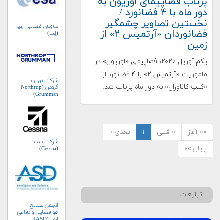
پرتاب فضاپیمای اوریون به
دور ماه با ۴ فضانورد /
نخستین تصاویر چشمگیر
سازمان فضایی اروپا
فضانوردان «آرتمیس ۲» از
(اِسا)
زمین
یکم آوریل ۲۰۲۶، فضاپیمای «اوریون» در
ماموریت «آرتمیس ۲» با ۴ فضانورد از
شرکت نورتروپ
«کیپ کاناورال» به دور ماه پرتاب شد.
گرومن (Northrop
Grumman)
«« آغاز
« قبلی
۱
بعدی »
شرکت سسنا
پایان »»
(Cessna)
تبلیغات
انجمن صنايع
هوافضايي و دفاعي
اروپا (ASD)