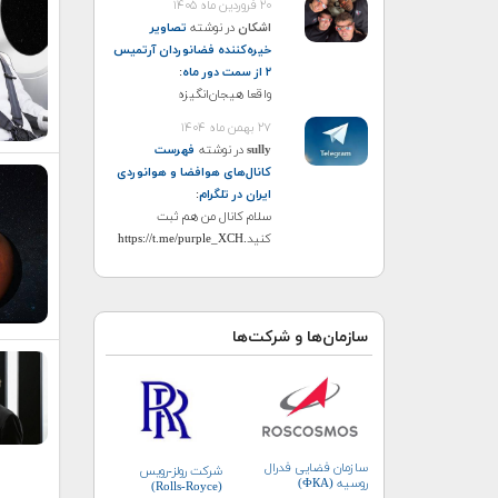
۲۰ فروردین ماه ۱۴۰۵
اشکان
در نوشته
تصاویر
خیره‌کننده فضانوردان آرتمیس
۲ از سمت دور ماه
:
واقعا هیجان‌انگیزه
۲۷ بهمن ماه ۱۴۰۴
sully
در نوشته
فهرست
کانال‌های هوافضا و هوانوردی
ایران در تلگرام
:
سلام کانال من هم ثبت
کنید.https://t.me/purple_XCH
سازمان‌ها و شرکت‌ها
سازمان فضایی فدرال
شرکت رولز-رویس
روسیه (ФКА)
(Rolls-Royce)