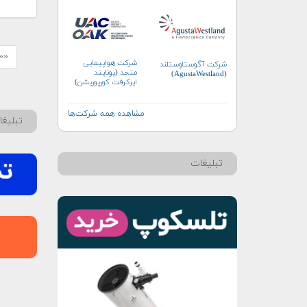
«« 
شرکت هواپیمایی
شرکت آگوستاوستلند
متحد (یونایتد
(AgustaWestland)
ایرکرفت کورپوریشن)
مشاهده همه شرکت‌ها
تبلیغ
تبلیغات