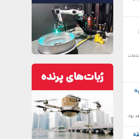
خدمات
به
د بود.
کس: ۲۰ دقیقه