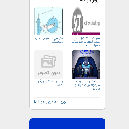
دیوار هوافضا
شرکت SCT فرانسه -
تدریس خصوص درس
تولید قطعات سرامیک
دینامیک
و سرامیک فلز
علاقمندان به پرواز در
وبینار آموزشی رایگان
سیمولاتور فوکر۱۰۰ و
CR۳
ایرباس
ورود به دیوار هوافضا