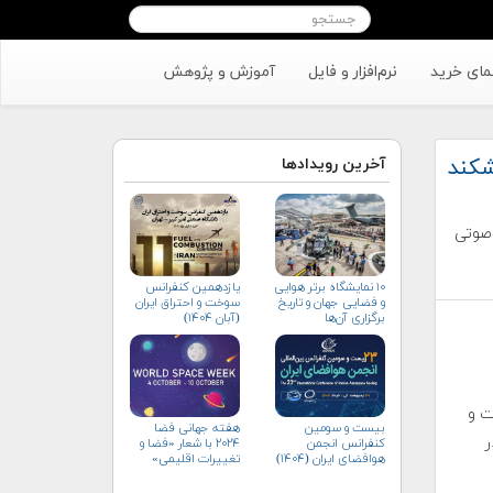
مای خرید
نرم‌افزار و فایل
آموزش و پژوهش
شکند
آخرین رویدادها
 صوتی
۱۰ نمایشگاه برتر هوایی
یازدهمین کنفرانس
و فضایی جهان و تاریخ
سوخت و احتراق ایران
برگزاری آن‌ها
(آبان‌ ۱۴۰۴)
ت و
بیست و سومین
هفته جهانی فضا
د دلار
کنفرانس انجمن
۲۰۲۴ با شعار «فضا و
هوافضای ايران (۱۴۰۴)
تغییرات اقلیمی»
(+پوستر)