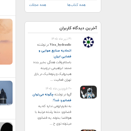
همه کتاب‌ها
همه مجلات
آخرین دیدگاه کاربران
۳۱ تیر ماه ۱۴۰۵
Vira_hydraulic
در نوشته
اتحادیه صنایع هوایی و
فضایی ایران
:
باسلام وقت همگی بخیر بنده
محمد ابراهیمی درزمینه
هیدرولیک و پنوماتیک در بازار
تهران فعالیت ...
۲۰ فروردین ماه ۱۴۰۵
آریا
در نوشته
چگونه می‌توان
فضانورد شد؟
:
به نظرم لزومی نداره که یه
فضانورد حتما رشته مرتبط با
هوافضا بخونه. یه فضانورد
میتونه توی ح ...