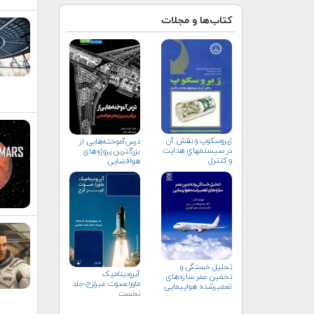
کتاب‌ها و مجلات
ژيروسكوپ و نقش آن
درس‌آموخته‌هایی از
در سيستم‏هاي هدايت
بزرگترین پروژه‌های
و كنترل
هوافضایی
تحلیل خستگی و
آیرودینامیک
تخمین عمر سازه‌های
ماوراءصوت غیرلزج-جلد
تعمیرشده هواپیمایی
نخست