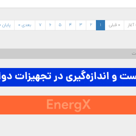
آغاز
« قبلی
۱
۲
۳
۴
۵
۶
۷
بعدی »
پایان »
ات