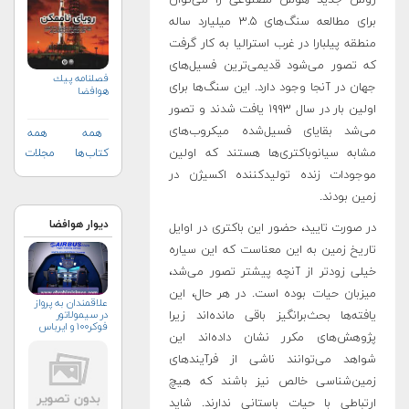
برای مطالعه سنگ‌های ۳.۵ میلیارد ساله
منطقه پیلبارا در غرب استرالیا به کار گرفت
که تصور می‌شود قدیمی‌ترین فسیل‌های
فصلنامه پيك
جهان در آنجا وجود دارد. این سنگ‌ها برای
هوافضا
اولین بار در سال ۱۹۹۳ یافت شدند و تصور
می‌شد بقایای فسیل‌شده میکروب‌های
همه
همه
مشابه سیانوباکتری‌ها هستند که اولین
کتاب‌ها
مجلات
موجودات زنده تولیدکننده اکسیژن در
زمین بودند.
دیوار هوافضا
در صورت تایید، حضور این باکتری در اوایل
تاریخ زمین به این معناست که این سیاره
خیلی زودتر از آنچه پیشتر تصور می‌شد،
میزبان حیات بوده است. در هر حال، این
علاقمندان به پرواز
یافته‌ها بحث‌برانگیز باقی مانده‌اند زیرا
در سیمولاتور
فوکر۱۰۰ و ایرباس
پژوهش‌های مکرر نشان داده‌اند این
شواهد می‌توانند ناشی از فرآیندهای
زمین‌شناسی خالص نیز باشند که هیچ
ارتباطی با حیات باستانی ندارند. شاید