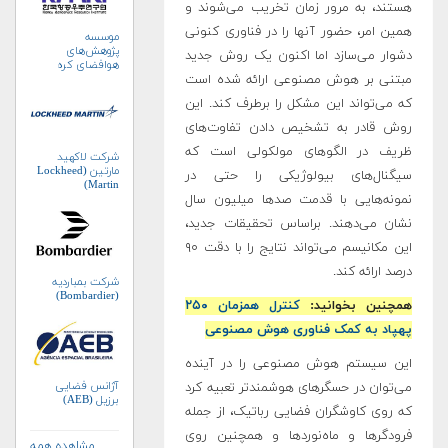
هستند، به مرور زمان تخریب می‌شوند و
همین امر، حضور آنها را در فناوری کنونی
موسسه
پژوهش‌های
دشوار می‌سازد اما اکنون یک روش جدید
هوافضای کره
مبتنی بر هوش مصنوعی ارائه شده است
جنوبی (KARI)
که می‌تواند این مشکل را برطرف کند. این
روش قادر به تشخیص دادن تفاوت‌های
ظریف در الگوهای مولکولی است که
شرکت لاکهید
مارتین (Lockheed
سیگنال‌های بیولوژیکی را حتی در
Martin)
نمونه‌هایی با قدمت صدها میلیون سال
نشان می‌دهند. براساس تحقیقات جدید،
این مکانیسم می‌تواند نتایج را با دقت ۹۰
درصد ارائه کند.
شرکت بمباردیه
(Bombardier)
همچنین بخوانید:
کنترل همزمان ۲۵۰
پهپاد به کمک فناوری هوش مصنوعی
این سیستم هوش مصنوعی را در آینده
آژانس فضایی
می‌توان در حسگرهای هوشمندتر تعبیه کرد
برزیل (AEB)
که روی کاوشگران فضایی رباتیک، از جمله
فرودگرها و ماه‌نوردها و همچنین روی
مشاهده همه