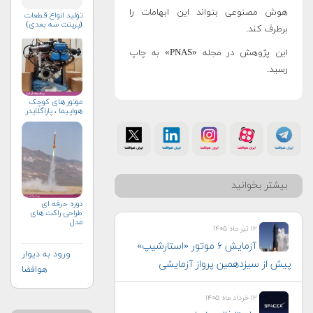
هوش مصنوعی بتواند این ابهامات را
توليد انواع قطعات
(پرينت سه بعدي)
برطرف کند.
این پژوهش در مجله «PNAS» به چاپ
رسید.
موتور های کوچک
هواپیما ، پاراگلایدر
بیشتر بخوانید
دوره حرفه ای
طراحی راکت های
مدل
۱۲ تیر ماه ۱۴۰۵
آزمایش ۶ موتور «استارشیپ»
ورود به دیوار
پیش از سیزدهمین پرواز آزمایشی
هوافضا
۱۲ خرداد ماه ۱۴۰۵