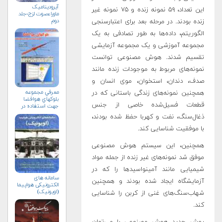
آیرودینامیک
این تعداد، ۵۹ نمونه زنده و ۷۵ نمونه غیر
ماوراءصوت لزج-جلد
دوم
زنده بودند. در مرحله بعد برای اعتبارسنجی
الگوریتم، داده‌ها به طور تصادفی به یک
مجموعه آموزشی و یک مجموعه آزمایشی
تقسیم شدند. هوش مصنوعی توانست
نمونه‌های مربوط به موجودات زنده مانند
صدف، دندان، استخوان، موی انسان و
معرفي مجموعه
همچنین نمونه‌های زندگی باستانی که در
بلوك‏هاي هوافضا
قطعات فسیل‌شده خاصی از جنس
جهت استفاده در
محيط سيمولينك
ذغال‌سنگ، نفت و کهربا حفظ شده بودند،
با موفقیت شناسایی کند.
همچنین، این سیستم هوش مصنوعی
موفق شد نمونه‌های غیر زنده از جمله مواد
شیمیایی مانند آمینواسیدها را که در
سامانه های
آزمایشگاه ایجاد شده بودند و همچنین
الکترونیکی هواپیما
(اویونیک)
شهاب‌سنگ‌های غنی از کربن را شناسایی
کند.
روش جدید هوش مصنوعی را می‌توان