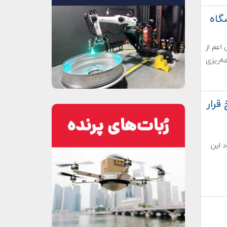
گاه
اعم از
ه‌ریزی
قرار
د این