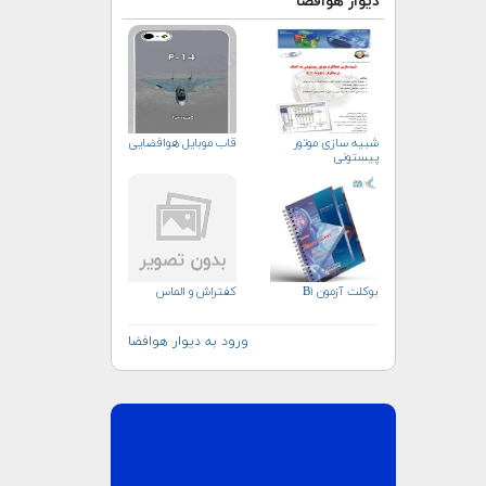
دیوار هوافضا
شبیه سازی موتور
قاب موبایل هوافضایی
پیستونی
بوکلت آزمون B۱
کفتراش و الماس
ورود به دیوار هوافضا