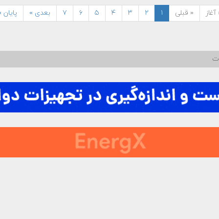
آغاز
« قبلی
۱
۲
۳
۴
۵
۶
۷
بعدی »
پایان »
ات