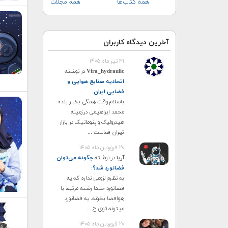
همه کتاب‌ها
همه مجلات
آخرین دیدگاه کاربران
۳۱ تیر ماه ۱۴۰۵
Vira_hydraulic
در نوشته
اتحادیه صنایع هوایی و
فضایی ایران
:
باسلام وقت همگی بخیر بنده
محمد ابراهیمی درزمینه
هیدرولیک و پنوماتیک در بازار
تهران فعالیت ...
۲۰ فروردین ماه ۱۴۰۵
آریا
در نوشته
چگونه می‌توان
فضانورد شد؟
:
به نظرم لزومی نداره که یه
فضانورد حتما رشته مرتبط با
هوافضا بخونه. یه فضانورد
میتونه توی ح ...
۲۰ فروردین ماه ۱۴۰۵