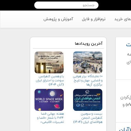
مای خرید
نرم‌افزار و فایل
آموزش و پژوهش
آخرین رویدادها
مه
ای
۱۰ نمایشگاه برتر هوایی
یازدهمین کنفرانس
و فضایی جهان و تاریخ
سوخت و احتراق ایران
برگزاری آن‌ها
(آبان‌ ۱۴۰۴)
بال‌کردن
تحولات صنعت پرنده‌های الکتریکی عمودپرواز الکتریکی (eVTOL) و
بیست و سومین
هفته جهانی فضا
کنفرانس انجمن
۲۰۲۴ با شعار «فضا و
هوافضای ايران (۱۴۰۴)
تغییرات اقلیمی»
(+پوستر)
بان‌