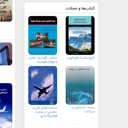
کتاب‌ها و مجلات
آیرودینامیک هلیکوپتر
صنعت نگهداری، تعمیر
و اورهال هواپیما
پدیده اغتشاش در
سياست‌هاي مالي و
سیالات
حمايتي در صنعت
هواپيماسازي
غيرنظامي+دریافت
نسخه‌ الکترونیکی