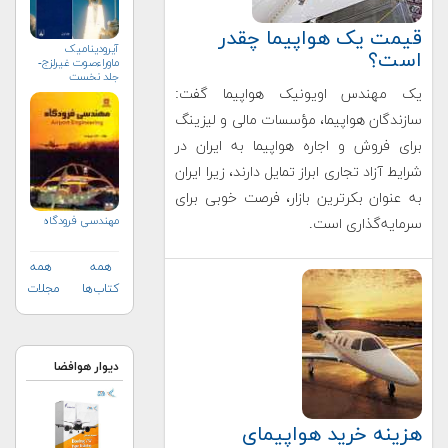
قیمت یک هواپیما چقدر
آیرودینامیک
است؟
ماوراءصوت غیرلزج-
جلد نخست
یک مهندس اویونیک هواپیما گفت:
سازندگان هواپیما، مؤسسات مالی و لیزینگ
برای فروش و اجاره هواپیما به ایران در
شرایط آزاد تجاری‌ ابراز تمایل دارند، زیرا ایران
به عنوان بکرترین بازار، فرصت خوبی برای
مهندسي فرودگاه
سرمایه‌گذاری است.
همه
همه
کتاب‌ها
مجلات
دیوار هوافضا
هزینه خرید هواپیمای