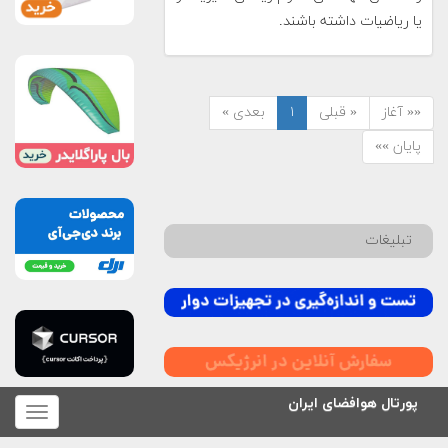
یا ریاضیات داشته باشند.
«« آغاز
« قبلی
۱
بعدی »
پایان »»
تبلیغات
پورتال هوافضای ایران
برای
نمایش