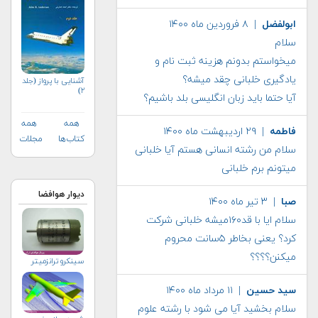
ابولفضل
| ۸ فروردین ماه ۱۴۰۰
سلام
میخواستم بدونم هزینه ثبت نام و
یادگیری خلبانی چقد میشه؟
آشنایی با پرواز (جلد
۲)
آیا حتما باید زبان انگلیسی بلد باشیم؟
همه
همه
فاطمه
| ۲۹ اردیبهشت ماه ۱۴۰۰
کتاب‌ها
مجلات
سلام من رشته انسانی هستم آیا خلبانی
میتونم برم خلبانی
دیوار هوافضا
صبا
| ۳ تیر ماه ۱۴۰۰
سلام ایا با قد۱۶۰میشه خلبانی شرکت
کرد؟ یعنی بخاطر ۵سانت محروم
میکنن؟؟؟؟
سینکرو ترانزمیتر
سید حسین
| ۱۱ مرداد ماه ۱۴۰۰
سلام بخشید آیا می شود با رشته علوم