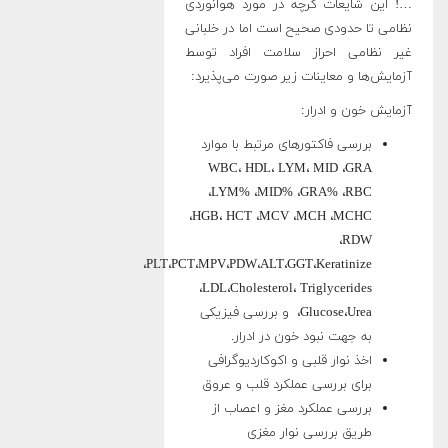
…! این شایعات گرچه در مورد هوانوردی
نظامی تا حدودی صحیح است اما در خلبانی
غیر نظامی احراز سلامت افراد توسط
آزمایش‌ها و معاینات زیر صورت می‌پذیرد:
آزمایش خون و ادرار:
بررسی فاکتورهای مرتبط با موارد
WBC، HDL، LYM، MID ،GRA
،LYM% ،MID% ،GRA% ،RBC
،HGB، HCT ،MCV ،MCH ،MCHC
،RDW
،PLT،PCT،MPV،PDW،ALT،GGT،Keratinize
،LDL،Cholesterol، Triglycerides
،Glucose،Urea و بررسی فیزیکی
به جهت نبود خون در ادرار.
اخذ نوار قلبی و اکوکاردیوگرافی
برای بررسی عملکرد قلب و عروق
بررسی عملکرد مغز و اعصاب از
طریق بررسی نوار مغزی