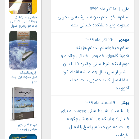
علی
| ۱۰ آذر ماه ۱۳۹۹
سلام‌میخواستم بدونم با رشته ی تجربی
طراحی سازه‌های
هوافضایی، آشنایی
میتونم وارد دانشکده خلبانی بشم
با ماهواره‌بر و اصول
بارگذاری آن، جلد ۱
مهدی
| ۲۶ آذر ماه ۱۳۹۹
سلام میخواستم بدونم هزینه
آموزشگاههای خصوصی خلبانی چقدره و
دوم اینکه شرط سنی چقدره آیا با سن
بیشتر از سی سال هم میشه اقدام کرد
آیرودینامیک
ماوراءصوت لزج-جلد
لطفا ایمیل کنید ممنون بابت مطالب
دوم
آموزنده
بهناز
| ۹ اسفند ماه ۱۳۹۹
با سلام، آیا شرایط سنی وجود داره برای
خلبانی؟ و اینکه هزینه هاش چگونه
مرجع ۳ جلدی
هست ممنون میشم پاسخ را ایمیل
طراحی هواپیما
بفرمایید