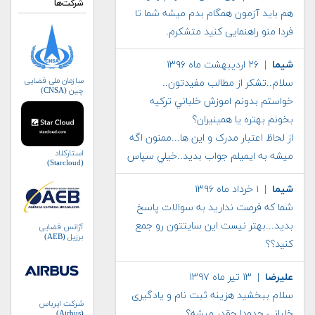
شرکت‌ها
هم باید آزمون همگام بدم میشه شما تا
فردا منو راهنمایی کنید متشکرم.
شيما
| ۲۶ اردیبهشت ماه ۱۳۹۶
سازمان ملی فضایی
سلام..تشکر از مطالب مفيدتون..
چین (CNSA)
خواستم بدونم اموزش خلباني ترکيه
بخونم بهتره يا همينيران؟
از لحاظ اعتبار مدرک و اين ها...ممنون اگه
استارکلاد
ميشه به ايميلم جواب بديد..خيلي سپاس
(Starcloud)
شيما
| ۱ خرداد ماه ۱۳۹۶
شما که فرصت نداريد به سوالات پاسخ
بديد...بهتر نيست اين سايتتون رو جمع
آژانس فضایی
برزیل (AEB)
کنيد؟؟
علیرضا
| ۱۳ تیر ماه ۱۳۹۷
سلام ببخشید هزینه ثبت نام و یادگیری
شرکت ایرباس
خلبانی حدودا چقدر میشه؟
(Airbus)