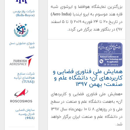
بزرگترین نمایشگاه هوافضا و ایرشوی شبه
شرکت رولز-رویس
قاره هند موسوم به ایرو ایندیا (Aero India)
(Rolls-Royce)
در تاریخ ۲۰ تا ۲۴ فوریه ۲۰۱۹ (۱ تا ۵ اسفند
۹۷) در بنگلور هند برگزار می گردد
.
شورای مشورتی نسل
فضا
همایش ملی فناوری فضایی و
شرکت صنایع
کاربردهای آن؛ دانشگاه علم و
هوافضای ترکیه
(TUSAŞ)
صنعت؛ بهمن ۱۳۹۷
«همایش ملی فناوری فضایی و کاربردهای
آن» به‌همت دانشگاه علم و صنعت در سطح
ملی و در روزهای ۸ تا ۱۰ بهمن‌ماه سال ۱۳۹۷
سازمان فضایی
فدرال روسیه
در دانشگاه علم و صنعت ایران برگزار خواهد
(ФКА)
شد.