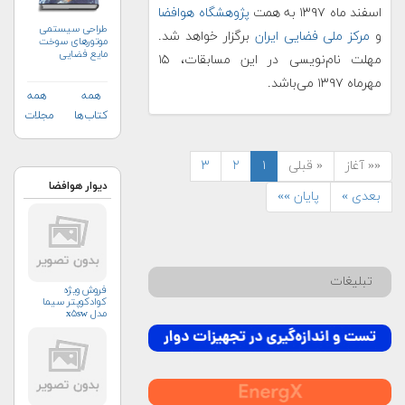
اسفند ماه ۱۳۹۷ به همت
پژوهشگاه هوافضا
طراحی سیستمی
و
مرکز ملی فضایی ایران
برگزار خواهد شد.
موتورهای سوخت
مایع فضایی
مهلت نام‌نویسی در این مسابقات، ۱۵
مهرماه ۱۳۹۷ می‌باشد.
همه
همه
کتاب‌ها
مجلات
«« آغاز
« قبلی
۱
۲
۳
دیوار هوافضا
بعدی »
پایان »»
تبلیغات
فروش ویژه
کوادکوپتر سیما
مدل x۵sw