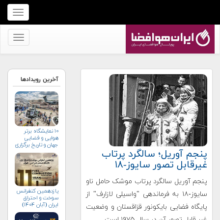
برای
نمایش
منو
برای
کلیک
نمایش
کنید
منو
کلیک
آخرین رویدادها
کنید
۱۰ نمایشگاه برتر
هوایی و فضایی
جهان و تاریخ برگزاری
پنجم آوریل؛ سالگرد پرتاب
آن‌ها
غیرقابل تصور سایوز-۱۸
پنجم آوریل سالگرد پرتاب موشک حامل ناو
یازدهمین کنفرانس
سایوز-۱۸ به فرماندهی "واسیلی‏ لازارف" از
سوخت و احتراق
ایران (آبان‌ ۱۴۰۴)
پایگاه فضایی بایکونور قزاقستان و وضعیت
غیر قابل تصور آن در سال ۱۹۷۵ است.