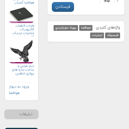
هوافضا کمیاب
واردات قطعات
واژه‌های کلیدی :
هوافضا
پهپاد خورشیدی
الکترونیک،
مخابرات، اپتیک،
فیسبوک
اینترنت
کامپیوتر
تيم طراحى و
ساخت سازه هاى
پروازى شاهين
ورود به دیوار
هوافضا
تبلیغات