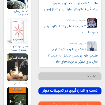
ماه با ۴ فضانورد / نخستین تصاویر
چشمگیر فضانوردان «آرتمیس ۲» از زمین
نخستین‌های
فضانوردی
۱۰ فروردین ماه ۱۴۰۵
۷ فاجعه فضایی که تا کنون رقم
خورده است
۱۸ بهمن ماه ۱۴۰۴
دنیای موشک‌ها و
توقف پروازهای گردشگری
راکت‌ها (+خرید)
فضایی بلو اوریجین حداقل به مدت ۲
سال برای تمرکز بر برنامه‌های ماه
تبلیغات
حوادث فضایی