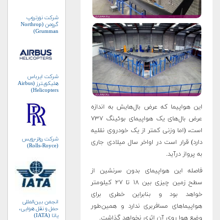
شرکت نورتروپ
گرومن (Northrop
Grumman)
شرکت ایرباس
هلیکوپترز (Airbus
Helicopters)
این هواپیما که عرض بال‌هایش به اندازه
عرض بال‌های یک هواپیمای بوئینگ ۷۳۷
است، (اما وزنی کمتر از یک خودروی نقلیه
شرکت رولز-رویس
دارد) قرار است در اواخر سال میلادی جاری
(Rolls-Royce)
به پرواز درآید.
فاصله این هواپیمای بدون ‌سرنشین از
سطح زمین چیزی بین ۱۸ تا ۲۷ کیلومتر
خواهد بود و بنابراین خطری برای
انجمن بین‌المللی
هواپیماهای مسافربری ندارد و همین‌طور
حمل و نقل هوایی،
یاتا (IATA)
وضع هوا روی آن اثری نخواهد گذاشت.