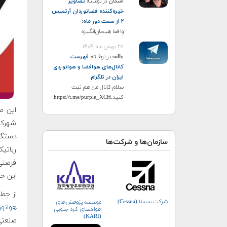
اشکان
در نوشته
تصاویر
خیره‌کننده فضانوردان آرتمیس
۲ از سمت دور ماه
:
واقعا هیجان‌انگیزه
۲۷ بهمن ماه ۱۴۰۴
sully
در نوشته
فهرست
کانال‌های هوافضا و هوانوردی
ایران در تلگرام
:
سلام کانال من هم ثبت
کنید.https://t.me/purple_XCH
این م
شهرکر
دستگاه
سازمان‌ها و شرکت‌ها
رباتی
فرصتی 
این حو
از جمل
شرکت سسنا (Cessna)
موسسه پژوهش‌های
هوانو
هوافضای کره جنوبی
(KARI)
صنعتی