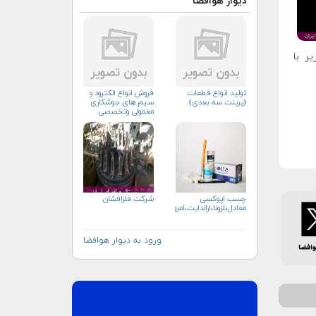
دیوار هوافضا
ر با
توليد انواع قطعات
فروش انواع الکترود و
(پرينت سه بعدي)
سیم های جوشکاری
معمولی وتخصصی
چسب اپوکسی
شرکت فلزافشان
معادل‌بلزونا،ارالدایت،امرون،سوهانکور
ورود به دیوار هوافضا