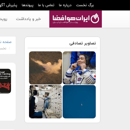
برگ نخست
درباره ما
تماس با ما
پیوندها
پذیرش آگه
خبر و یادداشت
رویدا
صفحه ن
تصاویر تصادفی
نخستی