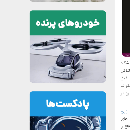
شگاه
تلاش
تلفیق
واند
رو در
اوری
 های
اع و