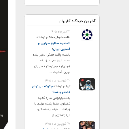
آخرین دیدگاه کاربران
۳۱ تیر ماه ۱۴۰۵
Vira_hydraulic
در نوشته
اتحادیه صنایع هوایی و
فضایی ایران
:
باسلام وقت همگی بخیر بنده
محمد ابراهیمی درزمینه
هیدرولیک و پنوماتیک در بازار
تهران فعالیت ...
۲۰ فروردین ماه ۱۴۰۵
آریا
در نوشته
چگونه می‌توان
فضانورد شد؟
:
به نظرم لزومی نداره که یه
فضانورد حتما رشته مرتبط با
هوافضا بخونه. یه فضانورد
میتونه توی ح ...
۲۰ فروردین ماه ۱۴۰۵