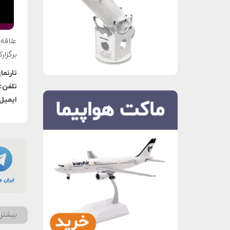
علاقه
برگزار
تارنم
تلفن:
ایمیل
بیشتر 