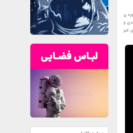
وره ی
یال جایزه نقدی و
ی غیر