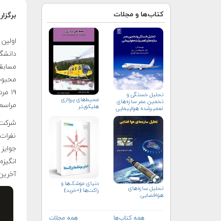
کتاب‌ها و مجلات
برگزار
اولین 
مسابقا
محبوب
تحلیل خستگی و
محیط‌های پروازی
تخمین عمر سازه‌های
مراسم 
هلیكوپتر
تعمیرشده هواپیمایی
شرکت ک
نفرات 
جوایز 
انگیزه
آخرین
دنیای موشک‌ها و
تحلیل سازه‌های
راکت‌ها (+خرید)
هوافضایی
همه کتاب‌ها
همه مجلات