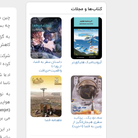
کتاب‌ها و مجلات
چین د
چه بسا
به گزا
کاهش 
داستان سفر به فضا،
آیرودینامیک هلیکوپتر
کرده ا
از رویا تا
واقعیت+دریافت
ادعا 
نسخه‌ الکترونیکی
ناسا ا
هواپی
سه، دو، یک... پرتاب،
می بر
ماهنامه فضا
سفری هیجان‌انگیز از
زمین به فضا (+خرید)
در این
برای ف