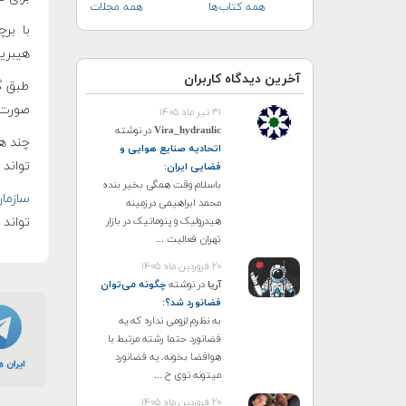
همه کتاب‌ها
همه مجلات
با بر
هیبرید
آخرین دیدگاه کاربران
طبق گز
صورت 
۳۱ تیر ماه ۱۴۰۵
Vira_hydraulic
در نوشته
چند ه
اتحادیه صنایع هوایی و
تواند 
فضایی ایران
:
باسلام وقت همگی بخیر بنده
سازمان
محمد ابراهیمی درزمینه
هیدرولیک و پنوماتیک در بازار
تواند 
تهران فعالیت ...
۲۰ فروردین ماه ۱۴۰۵
آریا
در نوشته
چگونه می‌توان
فضانورد شد؟
:
به نظرم لزومی نداره که یه
فضانورد حتما رشته مرتبط با
هوافضا بخونه. یه فضانورد
میتونه توی ح ...
۲۰ فروردین ماه ۱۴۰۵