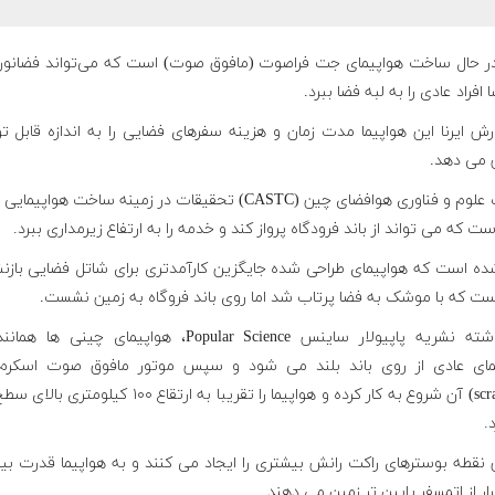
ر حال ساخت هواپیمای جت فراصوت (مافوق صوت) است که می‌تواند فضانورد
 افراد عادی را به لبه فضا ببرد.
رش ایرنا این هواپیما مدت زمان و هزینه سفرهای فضایی را به اندازه قابل 
می دهد.
شرکت علوم و فناوری هوافضای چین (CASTC) تحقیقات در زمینه ساخت هواپیما
ست که می تواند از باند فرودگاه پرواز کند و خدمه را به ارتفاع زیرمداری ببرد
.
شده است که هواپیمای طراحی شده جایگزین کارآمدتری برای شاتل فضایی بازن
ست که با موشک به فضا پرتاب شد اما روی باند فروگاه به زمین نشست.
به نوشته نشریه پاپیولار ساینس Popular Science، هواپیمای چینی ه
مای عادی از روی باند بلند می شود و سپس موتور مافوق صوت اسکر
(scramjet) آن شروع به کار کرده و هواپیما را تقریبا به ارتقاع ۱۰۰ کیلوم
د
.
 نقطه بوسترهای راکت رانش بیشتری را ایجاد می کنند و به هواپیما قدرت ب
رار از اتمسفر پایین تر زمین می دهند.