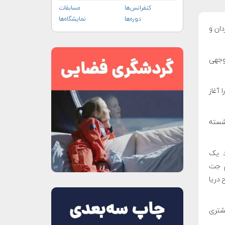
کنفرانس‌ها
مسابقات
دوره‌ها
نمایشگاه‌ها
ان و
توجهی
یی را آغاز
شسته
ا همانند یک
م جت
تری بالای سطح دریا
یشتری