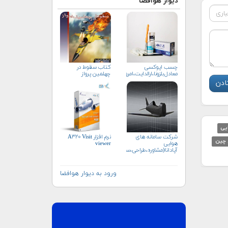
دیوار هوافضا
چسب اپوکسی
كتاب سقوط در
معادل‌بلزونا،ارالدایت،امرون،سوهانکور
چهلمين پرواز
یی
شرکت سامانه های
نرم افزار A۳۲۰ Visit
 چین
هوایی
viewer
آپادانا(مشاوره،طراحی،ساخت)
ورود به دیوار هوافضا