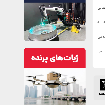
ی فضایی
ما به
ه می
ه می