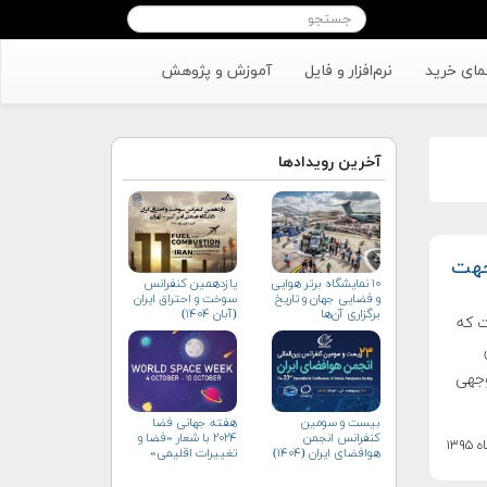
مای خرید
نرم‌افزار و فایل
آموزش و پژوهش
آخرین رویدادها
جهت
۱۰ نمایشگاه برتر هوایی
یازدهمین کنفرانس
و فضایی جهان و تاریخ
سوخت و احتراق ایران
برگزاری آن‌ها
(آبان‌ ۱۴۰۴)
 که
وجهی
بیست و سومین
هفته جهانی فضا
کنفرانس انجمن
۲۰۲۴ با شعار «فضا و
هوافضای ايران (۱۴۰۴)
تغییرات اقلیمی»
(+پوستر)