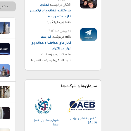
اشکان
در نوشته
تصاویر
بیشتر 
خیره‌کننده فضانوردان آرتمیس
۲ از سمت دور ماه
:
واقعا هیجان‌انگیزه
۲۷ بهمن ماه ۱۴۰۴
sully
در نوشته
فهرست
کانال‌های هوافضا و هوانوردی
ایران در تلگرام
:
سلام کانال من هم ثبت
کنید.https://t.me/purple_XCH
سازمان‌ها و شرکت‌ها
آژانس فضایی برزیل
شورای مشورتی نسل
(AEB)
فضا