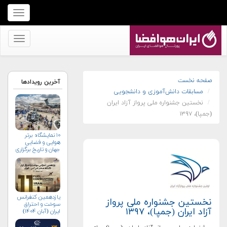
برای
نمایش
منو
برای
کلیک
نمایش
کنید
منو
کلیک
صفحه نخست
آخرین رویدادها
مسابقات دانش‌آموزی و دانشجویی
کنید
نخستین جشنواره ملی پرواز آزاد ایران
(جمپا)، ۱۳۹۷
۱۰ نمایشگاه برتر
هوایی و فضایی
جهان و تاریخ برگزاری
آن‌ها
یازدهمین کنفرانس
نخستین جشنواره ملی پرواز
سوخت و احتراق
آزاد ایران (جمپا)، ۱۳۹۷
ایران (آبان‌ ۱۴۰۴)