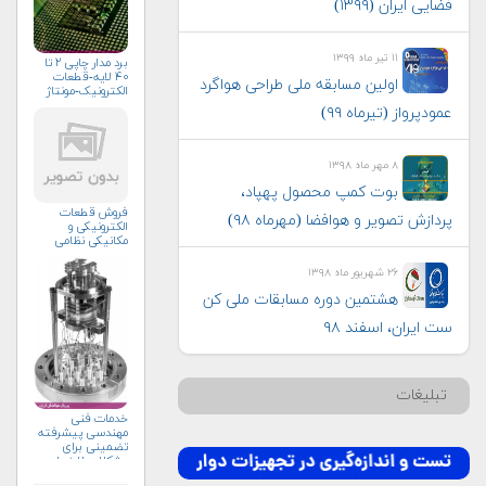
فضایی ایران (۱۳۹۹)
۱۱ تیر ماه ۱۳۹۹
برد مدار چاپی ۲ تا
۴۰ لایه-قطعات
اولین مسابقه ملی طراحی هواگرد
الکترونیک-مونتاژ
عمودپرواز (تیرماه ۹۹)
۸ مهر ماه ۱۳۹۸
بوت کمپ محصول پهپاد،
فروش قطعات
پردازش تصویر و هوافضا (مهرماه ۹۸)
الکترونیکی و
مکانیکی نظامی
۲۶ شهریور ماه ۱۳۹۸
هشتمین دوره مسابقات ملی کن
ست ایران، اسفند ۹۸
تبلیغات
خدمات فنی
مهندسی پیشرفته
تضمینی برای
مشکلات لاینحل