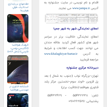
اقدام و نام نویسی در سایت جشنواره به
مقدمه‏اي بر پايداري
استاتيك طولي
آدرس
www.jampa.ir
می نمایند.
هواپيما
اعطای نمایندگی شهر به شهر جمپا
اعطای نمایندگی خلاقیت برتر در سراسر
شهر های کشور فعال کردید علاقه مندان
فرهنگ هوافضا
می توانند جهت کسب اطلاعات و شرایط
(انگليسي-روسي-
فارسي) شامل ۵۰۸۶
به آدرس
www.khalaghiyat-bartar.ir
واژه‌ی علمي و فني
مراجعه فرمایید
دبیرخانه مرکزی جشنواره
تهران–بزرگراه نواب (جنوب به شمال ) بعد
پل قزوین -الوند سوم–نخستین مرکز رشد
فصلنامه فناوری در
فناوری هوافضا (خلاقیت برتر)
مهندسی هوافضا
تلفن: ۵۵۴۳۲۲۳۸ - ۵۵۴۳۲۴۲۹
پشتیبانی :۰۹۱۰۶۶۲۵۱۹۱