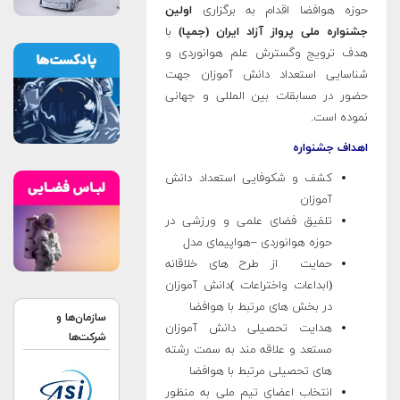
حوزه هوافضا اقدام به برگزاری
اولین
جشنواره ملی پرواز آزاد ایران (جمپا)
با
هدف ترویج وگسترش علم هوانوردی و
شناسایی استعداد دانش آموزان جهت
حضور در مسابقات بین المللی و جهانی
نموده است
.
اهداف جشنواره
کشف و شکوفایی استعداد دانش
آموزان
تلفیق فضای علمی و ورزشی در
حوزه هوانوردی –هواپیمای مدل
حمایت از طرح های خلاقانه
(ابداعات واختراعات )دانش آموزان
در بخش های مرتبط با هوافضا
سازمان‌ها و
هدایت تحصیلی دانش آموزان
شرکت‌ها
مستعد و علاقه مند به سمت رشته
های تحصیلی مرتبط با هوافضا
انتخاب اعضای تیم ملی به منظور