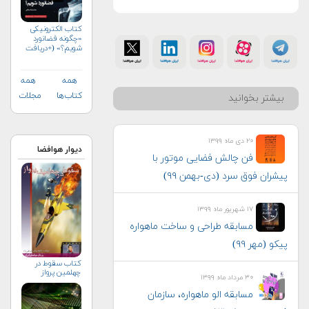
کتاب الکترونیکی
«چگونه فضانورد
شویم؟» (+دریافت
رایگان)
همه
همه
کتاب‌ها
مجلات
بیشتر بخوانید
۲۰ دی ماه ۱۳۹۹
دیوار هوافضا
فن چالش فضایی موتور با
پیشران فوق سرد (دی-بهمن ۹۹)
۱۷ شهریور ماه ۱۳۹۹
مسابقه طراحی و ساخت ماهواره
پیکو (مهر ۹۹)
كتاب سقوط در
چهلمين پرواز
۳۰ مرداد ماه ۱۳۹۹
مسابقه الو ماهواره، سازمان