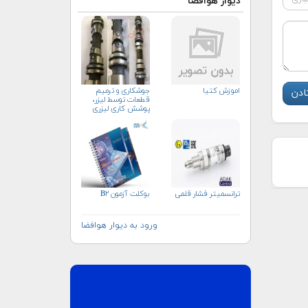
دیوار هوافضا
اموزش کتیا
جوشکاری و ترمیم
قطعات توسط لیزر،
پوشش کاری لیزری
ترانسمیتر فشار قلمی
بوکلت آزمون B۲
ورود به دیوار هوافضا