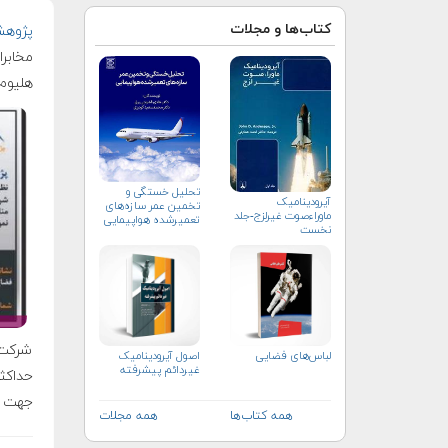
کتاب‌ها و مجلات
پژوهش
مخابرا
هلیوم 
تحلیل خستگی و
آیرودینامیک
تخمین عمر سازه‌های
ماوراءصوت غیرلزج-جلد
تعمیرشده هواپیمایی
نخست
شرکت‌
لباس‌های فضایی
اصول آيروديناميک
غيردائم پيشرفته
جهت کس
همه کتاب‌ها
همه مجلات