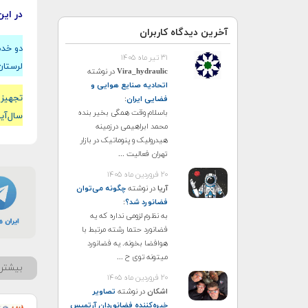
در این
آخرین دیدگاه کاربران
دو خدم
۳۱ تیر ماه ۱۴۰۵
لرستان
Vira_hydraulic
در نوشته
اتحادیه صنایع هوایی و
فضایی ایران
:
باسلام وقت همگی بخیر بنده
سال‌آی
محمد ابراهیمی درزمینه
هیدرولیک و پنوماتیک در بازار
تهران فعالیت ...
۲۰ فروردین ماه ۱۴۰۵
آریا
در نوشته
چگونه می‌توان
فضانورد شد؟
:
به نظرم لزومی نداره که یه
فضانورد حتما رشته مرتبط با
هوافضا بخونه. یه فضانورد
میتونه توی ح ...
بیشتر 
۲۰ فروردین ماه ۱۴۰۵
اشکان
در نوشته
تصاویر
خیره‌کننده فضانوردان آرتمیس