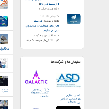
۲ از سمت دور ماه
:
واقعا هیجان‌انگیزه
۲۷ بهمن ماه ۱۴۰۴
sully
در نوشته
فهرست
کانال‌های هوافضا و هوانوردی
ایران در تلگرام
:
سلام کانال من هم ثبت
کنید.https://t.me/purple_XCH
مخابراتی
سازمان‌ها و شرکت‌ها
شرکت ویرجین
اشتر)
گلکتیک (Virgin
انجمن صنايع
Galactic)
هوافضايي و دفاعي
اروپا (ASD)