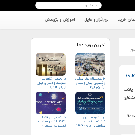
مای خرید
نرم‌افزار و فایل
آموزش و پژوهش
آخرین رویدادها
رای
۱۰ نمایشگاه برتر هوایی
یازدهمین کنفرانس
و فضایی جهان و تاریخ
سوخت و احتراق ایران
برگزاری آن‌ها
(آبان‌ ۱۴۰۴)
 پاکت
ت‌های
بیست و سومین
هفته جهانی فضا
کنفرانس انجمن
۲۰۲۴ با شعار «فضا و
هوافضای ايران (۱۴۰۴)
تغییرات اقلیمی»
(+پوستر)