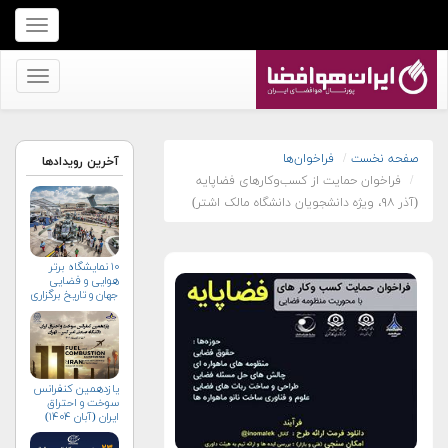
برای
نمایش
منو
برای
کلیک
نمایش
کنید
منو
کلیک
صفحه نخست
فراخوان‌ها
آخرین رویدادها
فراخوان حمایت از کسب‌وکارهای فضاپایه
کنید
(آذر ۹۸، ویژه دانشجویان دانشگاه مالک اشتر)
۱۰ نمایشگاه برتر
هوایی و فضایی
جهان و تاریخ برگزاری
آن‌ها
یازدهمین کنفرانس
سوخت و احتراق
ایران (آبان‌ ۱۴۰۴)