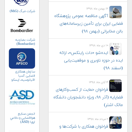
۱۲ بهمن ماه ۱۳۹۸
شرکت میگ (MiG)
آگهی مناقصه عمومی پژوهشگاه
فضایی ایران برای تأمین زیرسامانه‌های
بالن مخابراتی (بهمن ۹۸)
شرکت بمباردیه
(Bombardier)
۱۰ دی ماه ۱۳۹۸
ایده‌شو «دات راینکس»، ارائه
ایده در حوزه ناوبری و موقعیت‌یابی
(اسفند ۹۸)
سازمان همکاری
فضایی آسیا
اقیانوسیه، اپسکو
۴ آبان ماه ۱۳۹۸
(APSCO)
فراخوان حمایت از کسب‌وکارهای
فضاپایه (آذر ۹۸، ویژه دانشجویان دانشگاه
مالک اشتر)
انجمن صنايع
هوافضايي و دفاعي
۲ مرداد ماه ۱۳۹۸
اروپا (ASD)
فراخوان همکاری با شرکت‌ها و