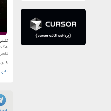
گفتنی
تکمیل 
با این پرتاب، ۳۳۱اُمین ماموریت با ک
منبع