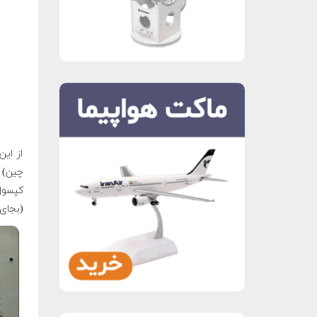
از ای
چین) 
کپسول
(بجای 