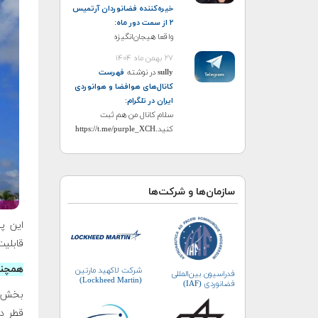
خیره‌کننده فضانوردان آرتمیس
۲ از سمت دور ماه
:
واقعا هیجان‌انگیزه
۲۷ بهمن ماه ۱۴۰۴
sully
در نوشته
فهرست
کانال‌های هوافضا و هوانوردی
ایران در تلگرام
:
سلام کانال من هم ثبت
کنید.https://t.me/purple_XCH
سازمان‌ها و شرکت‌ها
قابلیت حمل ۲۵ تُن محموله 
همچنی
شرکت لاکهید مارتین
فدراسیون بین‌المللی
(Lockheed Martin)
فضانوردی (IAF)
قطر د