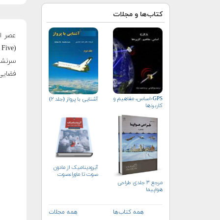
کتاب‌ها و مجلات
سرنشین
فضایی 
GPS-اساس، مفاهیم و
آشنایی با پرواز (جلد ۲)
کاربردها
آیرودینامیک از مادون
صوت تا ماوراءصوت
مرجع ۳ جلدی طراحی
هواپیما
همه کتاب‌ها
همه مجلات