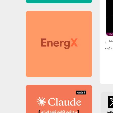
شامل
 فضانورد،