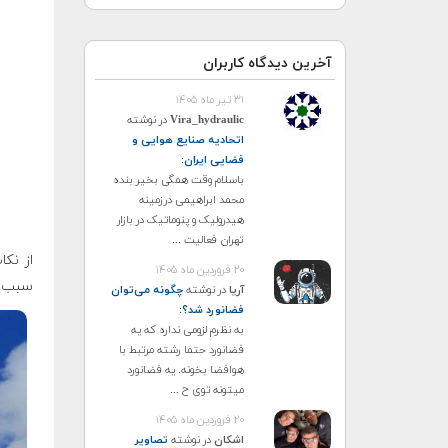
آخرین دیدگاه کاربران
۳۱ تیر ماه ۱۴۰۵
Vira_hydraulic
در نوشته
اتحادیه صنایع هوایی و
فضایی ایران
:
باسلام وقت همگی بخیر بنده
محمد ابراهیمی درزمینه
هیدرولیک و پنوماتیک در بازار
تهران فعالیت ...
۲۰ فروردین ماه ۱۴۰۵
سبب اف
آریا
در نوشته
چگونه می‌توان
فضانورد شد؟
:
به نظرم لزومی نداره که یه
فضانورد حتما رشته مرتبط با
هوافضا بخونه. یه فضانورد
میتونه توی ح ...
۲۰ فروردین ماه ۱۴۰۵
اشکان
در نوشته
تصاویر