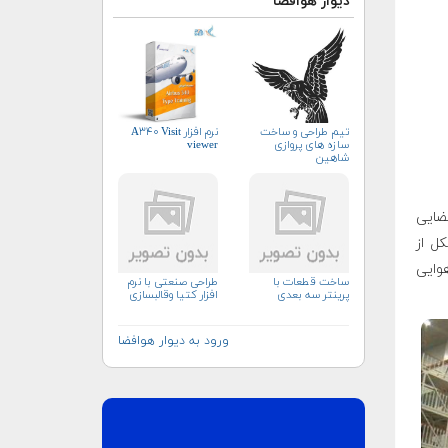
دیوار هوافضا
تيم طراحى و ساخت
نرم افزار A۳۴۰ Visit
سازه هاى پروازى
viewer
شاهين
ضایی
ل از
وایی
ساخت قطعات با
طراحی صنعتی با نرم
پرینتر سه بعدی
افزار کتیا وقالبسازی
ورود به دیوار هوافضا