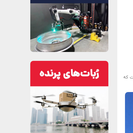
و نیم مرحله (حذف مرحله دوم LM-۵) است که