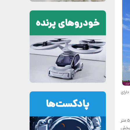
تمان ۱۸ طبقه) و وزن برخاست ۸۴۹ تُن، دارای
بخش فیرینگ لانگ‌مارچ ۵-بی نزدیک ۲۱ متر (یک ساختمان ۶ طبقه) طول و بیش از ۵ متر
 بخش