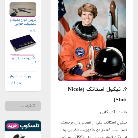
فروش انواع پهپاد و
تجهيزات هوايي
لاگ بوک خلبانی و
فنی
ورود به دیوار
هوافضا
۶. نیکول استاتک (Nicole
Stott)
تبلیغات
ملیت: آمریکایی
نیکول استاتک یکی از فضانوردان برجسته
ناسا است که در دو مأموریت فضایی به
ایستگاه فضایی بین‌المللی (ISS) سفر کرد.