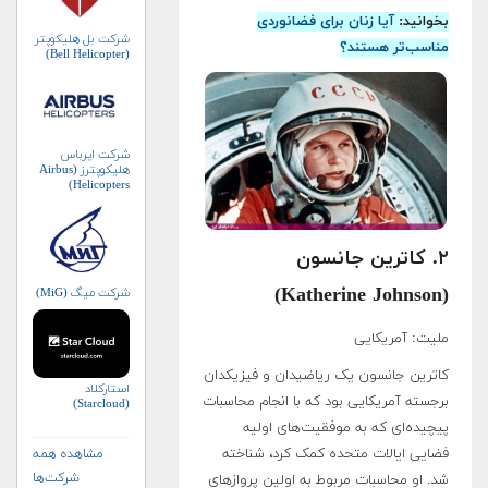
بخوانید:
آیا زنان برای فضانوردی
شرکت بل هلیکوپتر
مناسب‌تر هستند؟
(Bell Helicopter)
شرکت ایرباس
هلیکوپترز (Airbus
Helicopters)
۲. کاترین جانسون
(Katherine Johnson)
شرکت میگ (MiG)
ملیت: آمریکایی
کاترین جانسون یک ریاضیدان و فیزیکدان
استارکلاد
برجسته آمریکایی بود که با انجام محاسبات
(Starcloud)
پیچیده‌ای که به موفقیت‌های اولیه
فضایی ایالات متحده کمک کرد، شناخته
مشاهده همه
شرکت‌ها
شد. او محاسبات مربوط به اولین پروازهای