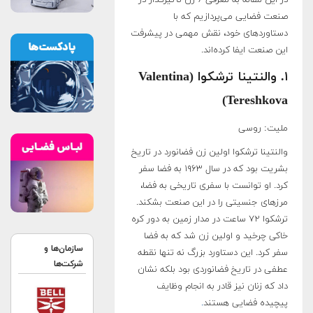
در این مقاله به معرفی ۶ زن تأثیرگذار در
صنعت فضایی می‌پردازیم که با
دستاوردهای خود، نقش مهمی در پیشرفت
این صنعت ایفا کرده‌اند.
۱. والنتینا ترشکوا (Valentina
Tereshkova)
ملیت: روسی
والنتینا ترشکوا اولین زن فضانورد در تاریخ
بشریت بود که در سال ۱۹۶۳ به فضا سفر
کرد. او توانست با سفری تاریخی به فضا،
مرزهای جنسیتی را در این صنعت بشکند.
ترشکوا ۷۲ ساعت در مدار زمین به دور کره
خاکی چرخید و اولین زن شد که به فضا
سازمان‌ها و
سفر کرد. این دستاورد بزرگ نه تنها نقطه
شرکت‌ها
عطفی در تاریخ فضانوردی بود بلکه نشان
داد که زنان نیز قادر به انجام وظایف
پیچیده فضایی هستند
.