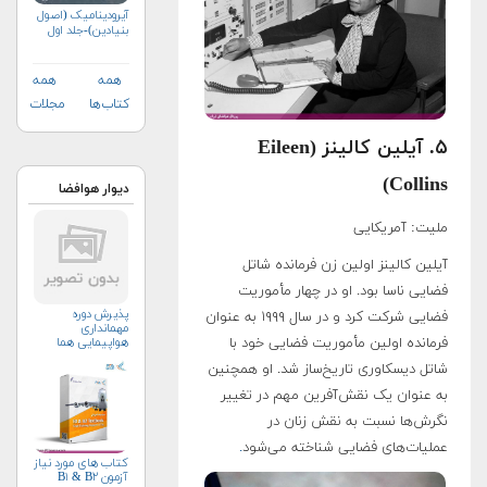
آیرودینامیک (اصول
بنیادین)-جلد اول
همه
همه
کتاب‌ها
مجلات
۵. آیلین کالینز (Eileen
Collins)
دیوار هوافضا
ملیت: آمریکایی
آیلین کالینز اولین زن فرمانده شاتل
فضایی ناسا بود. او در چهار مأموریت
پذیرش دوره
فضایی شرکت کرد و در سال ۱۹۹۹ به عنوان
مهمانداری
هواپیمایی هما
فرمانده اولین مأموریت فضایی خود با
شاتل دیسکاوری تاریخ‌ساز شد. او همچنین
به عنوان یک نقش‌آفرین مهم در تغییر
نگرش‌ها نسبت به نقش زنان در
عملیات‌های فضایی شناخته می‌شود
.
کتاب های مورد نیاز
آزمون B۱ & B۲