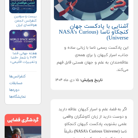
بیست و سومین
کنفرانس انجمن
آشنایی با پادکست جهان
هوافضای ايران
(۱۴۰۴)
کنجکاو ناسا (NASA’s Curious
Universe)
این پادکست رسمی ناسا با زبانی ساده و
هفته جهانی فضا
جذاب، اسرار کیهان را برای همه‌ی
۲۰۲۴ با شعار «فضا
و تغییرات اقلیمی»
علاقه‌مندان به علم و جهان هستی قابل فهم
(+پوستر)
می‌کند.
کنفرانس‌ها
تاریخ ویرایش:
۱۵ دی ماه ۱۴۰۴
مسابقات
دوره‌ها
نمایشگاه‌ها
اگر به فضا، علم و اسرار کیهان علاقه دارید
و دوست دارید از زبان کاوشگران واقعی
علمی بشنوید، پادکست کیهان کنجکاو
ناسا (NASA’s Curious Universe) دقیقاً