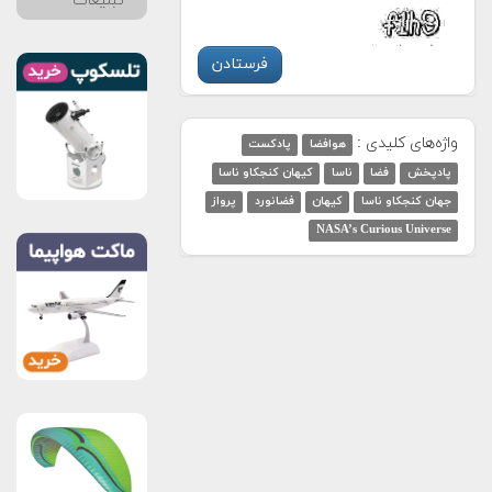
تبلیغات
واژه‌های کلیدی :
هوافضا
پادکست
پادپخش
فضا
ناسا
کیهان کنجکاو ناسا
جهان کنجکاو ناسا
کیهان
فضانورد
پرواز
NASA’s Curious Universe