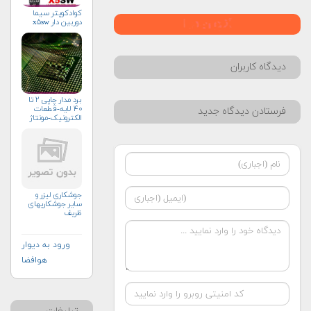
کوادکوپتر سیما
دوربین دار x۵sw
دیدگاه کاربران
برد مدار چاپی ۲ تا
۴۰ لایه-قطعات
فرستادن دیدگاه جدید
الکترونیک-مونتاژ
جوشکاری لیزر و
سایر جوشکاریهای
ظریف
ورود به دیوار
هوافضا