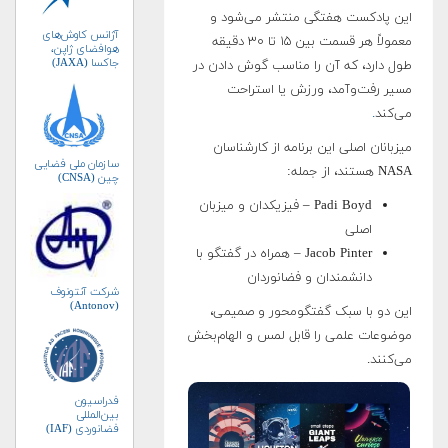
این پادکست هفتگی منتشر می‌شود و
آژانس کاوش‌های
معمولاً هر قسمت بین ۱۵ تا ۳۰ دقیقه
هوافضای ژاپن،
جاکسا (JAXA)
طول دارد، که آن را مناسب گوش دادن در
مسیر رفت‌و‌آمد، ورزش یا استراحت
می‌کند
.
میزبانان اصلی این برنامه از کارشناسان
سازمان ملی فضایی
NASA هستند، از جمله:
چین (CNSA)
Padi Boyd – فیزیکدان و میزبان
اصلی
Jacob Pinter – همراه در گفتگو با
دانشمندان و فضانوردان
شرکت آنتونوف
(Antonov)
این دو با سبک گفتگو‌محور و صمیمی،
موضوعات علمی را قابل لمس و الهام‌بخش
می‌کنند.
فدراسیون
بین‌المللی
فضانوردی (IAF)