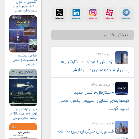
آشنایی با انواع
سامانه‌های ناوبری
ماهواره‌ای جهانی
بیشتر بخوانید
۱۲ تیر ماه ۱۴۰۵
طراحي موشك
(بالستيك و حامل
آزمایش ۶ موتور «استارشیپ»
ماهواره)
پیش از سیزدهمین پرواز آزمایشی
۱۲ خرداد ماه ۱۴۰۵
«استارفال»، نسل جدید
کپسول‌های فضایی اسپیس‌ایکس، مجوز
تولید گرفت
جریان تراکم پذیر
نوین (سرعت بالا) با
چشم انداز تاریخی-
جلد اول
۱۱ خرداد ماه ۱۴۰۵
فضانوردان سرگردان چین به خانه