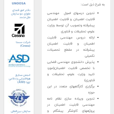
به شرح ذیل است:
دفتر امور فضای
تدوین درس‏های اصول مهندسی
ماورای جو سازمان
ملل متحد
قابلیت اطمینان و قابلیت اطمینان
(UNOOSA)
پیشرفته وتصویب آن توسط وزارت
علوم، تحقیقات و فناوری
ارائه دروس مهندسی قابلیت
شرکت سسنا
اطمینان و قابلیت اطمینان
(Cessna)
پیشرفته در مقطع تحصیلات
تکمیلی
پذیرش دانشجوی مهندسی فضایی
با تخصص قابلیت اطمینان(مورد
تایید وزارت علوم، تحقیقات و
انجمن صنايع
هوافضايي و دفاعي
فناوری)
اروپا (ASD)
برگزاری کارگاه‏های متعدد در این
حوزه
تدوین وپیاده سازی نظام نامه
مهندسی قابلیت اطمینان در
پروژه‏های کاوشگر پیشگام و
سازمان بین‌المللی