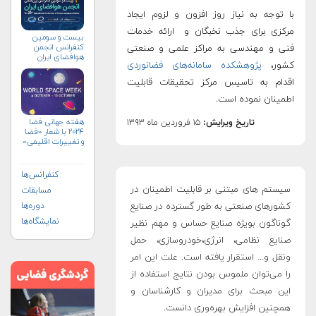
با توجه به نیاز روز افزون و لزوم ایجاد
مرکزی برای جذب نخبگان و ارائه خدمات
بیست و سومین
کنفرانس انجمن
فنی و مهندسی به مراکز علمی و صنعتی
هوافضای ايران
کشور،
پژوهشکده سامانه‌های فضانوردی
(۱۴۰۴)
اقدام به تاسیس مرکز تحقیقات قابلیت
اطمینان نموده است.
هفته جهانی فضا
تاریخ ویرایش:
۱۵ فروردین ماه ۱۳۹۳
۲۰۲۴ با شعار «فضا
و تغییرات اقلیمی»
(+پوستر)
کنفرانس‌ها
سیستم‏ های مبتنی بر قابلیت اطمینان در
مسابقات
کشورهای صنعتی به طور گسترده در صنایع
دوره‌ها
نمایشگاه‌ها
گوناگون بویژه صنایع حساس و مهم نظیر
صنایع نظامی، انرژی،خودروسازی، حمل
ونقل و... استقرار یافته است. علت این امر
را می‌توان ملموس بودن نتایج استفاده از
این مبحث برای مدیران و کارشناسان و
همچنین افزایش بهره‌وری دانست.