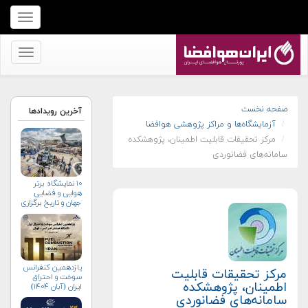
برای
نمایش
منو
برای
کلیک
نمایش
کنید
منو
کلیک
صفحه نخست
آخرین رویدادها
آزمایشگاه‌ها و مراکز پژوهشی هوافضا
کنید
مرکز تحقیقات قابلیت اطمینان، پژوهشکده
سامانه‌های فضانوردی
۱۰ نمایشگاه برتر
هوایی و فضایی
جهان و تاریخ برگزاری
آن‌ها
یازدهمین کنفرانس
مرکز تحقیقات قابلیت
سوخت و احتراق
اطمینان، پژوهشکده
ایران (آبان‌ ۱۴۰۴)
سامانه‌های فضانوردی