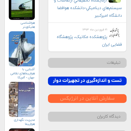
آزمايشگاه تحقيقاتي ارتعاشات و
سيستم‌هاي ديناميكي-دانشکده هوافضا
دانشگاه امیرکبیر
هواشناسی
هلیكوپتر
۲۱ فروردین ماه ۱۳۹۳
پژوهشکده مکانیک، پژوهشگاه
فضایی ایران
تبلیغات
آشنایی با
هواپیماهای نظامی
جهان - آمریکا
دیدگاه کاربران
مدیریت نگهداری
هواپیما