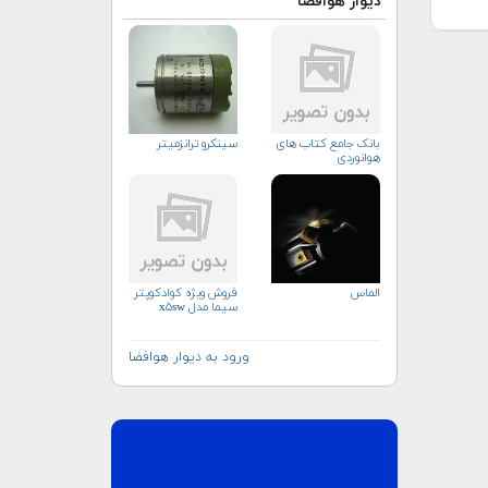
دیوار هوافضا
بانک جامع کتاب های
سینکرو ترانزمیتر
هوانوردی
الماس
فروش ویژه کوادکوپتر
سیما مدل x۵sw
ورود به دیوار هوافضا