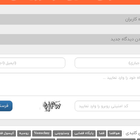
 کاربران
دن دیدگاه جدید
ی کلیدی :
هوافضا
فضا
پایگاه فضایی
وستوچنی
Vostochny
روسیه
کپسول فض