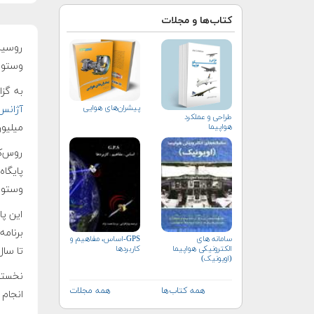
کتاب‌ها و مجلات
روسیه
وستوچ
به گزارش
پیشران‌های هوایی
آژانس
طراحی و عملکرد
هواپیما
میلیون
روس‌ک
پایگا
وستوچنی (Vostochny cosmodrome) در شرق
برنام
سامانه های
GPS-اساس، مفاهیم و
الکترونیکی هواپیما
کاربردها
تا سال ۲۰۱۵ میلادی تکمیل خو
(اویونیک)
همه کتاب‌ها
همه مجلات
انجام