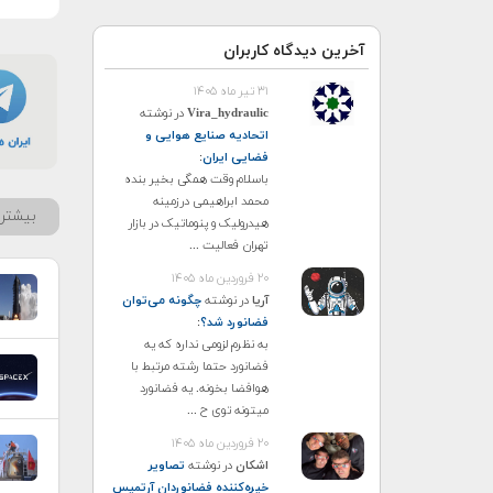
آخرین دیدگاه کاربران
۳۱ تیر ماه ۱۴۰۵
Vira_hydraulic
در نوشته
اتحادیه صنایع هوایی و
فضایی ایران
:
باسلام وقت همگی بخیر بنده
محمد ابراهیمی درزمینه
بیشتر 
هیدرولیک و پنوماتیک در بازار
تهران فعالیت ...
۲۰ فروردین ماه ۱۴۰۵
آریا
در نوشته
چگونه می‌توان
فضانورد شد؟
:
به نظرم لزومی نداره که یه
فضانورد حتما رشته مرتبط با
هوافضا بخونه. یه فضانورد
میتونه توی ح ...
۲۰ فروردین ماه ۱۴۰۵
اشکان
در نوشته
تصاویر
خیره‌کننده فضانوردان آرتمیس