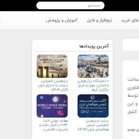
مای خرید
نرم‌افزار و فایل
آموزش و پژوهش
آخرین رویدادها
ساخت
۱۰ نمایشگاه برتر هوایی
یازدهمین کنفرانس
و فضایی جهان و تاریخ
سوخت و احتراق ایران
ناوری
برگزاری آن‌ها
(آبان‌ ۱۴۰۴)
و این
 به کشور
بیست و سومین
هفته جهانی فضا
کنفرانس انجمن
۲۰۲۴ با شعار «فضا و
هوافضای ايران (۱۴۰۴)
تغییرات اقلیمی»
(+پوستر)