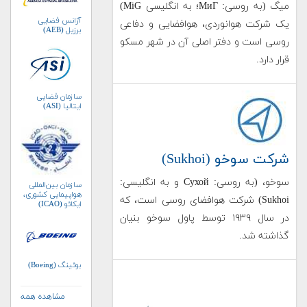
میگ (به روسی: МиГ؛ به انگلیسی MiG)
آژانس فضایی
یک شرکت هوانوردی، هوافضایی و دفاعی
برزیل (AEB)
روسی است و دفتر اصلی آن در شهر مسکو
قرار دارد.
سازمان فضایی
ایتالیا (ASI)
شرکت سوخو (Sukhoi)
سوخو، (به روسی: Сухой و به انگلیسی:
سازمان بین‌المللی
هواپیمایی کشوری،
Sukhoi) شرکت هوافضای روسی است، که
ایکائو (ICAO)
در سال ۱۹۳۹ توسط پاول سوخو بنیان
گذاشته شد.
بوئینگ (Boeing)
مشاهده همه