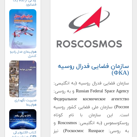
زندگی از نگاه یک
فضانورد
هواپيمای مدل راديو
كنترل
سازمان فضایی فدرال روسیه
(ФКА)
سازمان فضایی فدرال روسیه (به انگلیسی:
Russian Federal Space Agency و به روسی:
Федеральное космическое агентство
مدیریت نگهداری
هواپیما
России) سازمان ملی فضایی کشور روسیه
است. این سازمان با نام کوتاه
روسکوسموس (به انگلیسی: Roscosmos و
به روسی: Роскосмос Russpace) نیز
کتاب الکترونیکی
GPS به زبان ساده