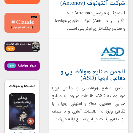
شرکت آنتونوف (Antonov)
آنتونوف (به روسی: Антонов ؛ به
انگلیسی: Antonov) شرکت فناوری هوافضا
و صنایع جنگ‌افزاری اوکراینی است.
انجمن صنايع هوافضايي و
دفاعي اروپا (ASD)
کتاب‌ها و مجلات
انجمن صنايع هوافضايي و دفاعي اروپا
موسوم به ASD، اطلاعات مربوط به صنايع
هوايي، فضايي، دفاع و امنيتي اروپا را با
نگاهي ويژه به اطلاعات آماري و با هدف
توسعه‌ي رقابت در اين صنايع ارائه مي‌كند.