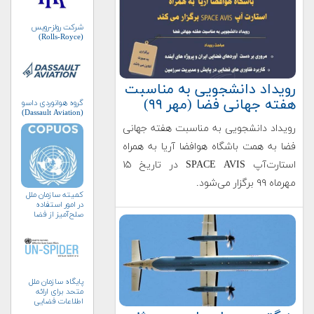
شرکت رولز-رویس
(Rolls-Royce)
رویداد دانشجویی به مناسبت
هفته جهانی فضا (مهر ۹۹)
گروه هوانوردی داسو
(Dassault Aviation)
رویداد دانشجویی به مناسبت هفته جهانی
فضا به همت باشگاه هوافضا آریا به همراه
استارت‌آپ SPACE AVIS در تاریخ ۱۵
مهرماه ۹۹ برگزار می‌شود.
کمیته سازمان ملل
در امور استفاده
صلح‌آمیز از فضا
(کوپوس)
پایگاه سازمان ملل
متحد برای ارائه
اطلاعات فضایی
به‌منظور مدیریت