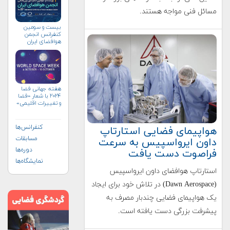
مسائل فنی مواجه هستند.
بیست و سومین
کنفرانس انجمن
هوافضای ايران
(۱۴۰۴)
هفته جهانی فضا
۲۰۲۴ با شعار «فضا
و تغییرات اقلیمی»
(+پوستر)
کنفرانس‌ها
هواپیمای فضایی استارتاپ
مسابقات
داون ایرواسپیس به سرعت
دوره‌ها
فراصوت دست یافت
نمایشگاه‌ها
استارتاپ هوافضای داون ایرواسپیس
(Dawn Aerospace) در تلاش خود برای ایجاد
یک هواپیمای فضایی چندبار مصرف به
پیشرفت بزرگی دست یافته است.