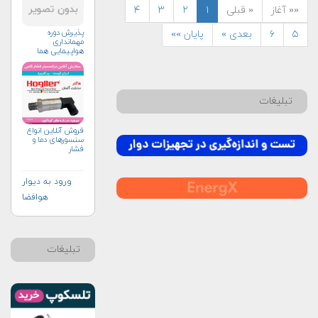
«« آغاز
« قبلی
۱
۲
۳
۴
پذیرش دوره
۵
۶
بعدی »
پایان »»
مهمانداری
هواپیمایی هما
تبلیغات
فروش آنلاین انواع
سنسورهای دما و
فشار
ورود به دیوار
هوافضا
تبلیغات