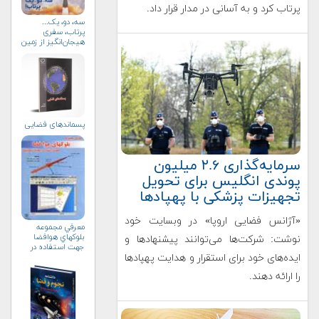
پرتاب کرد و به آسانی در مدار قرار داد.
سه، دو، یک...
پرتاب، سفری
هیجان‌انگیز از زمین
به فضا (+خرید)
پسماندهای فضایی
سرمایه‌گذاری ۲.۶ میلیون
پوندی انگلیس برای تحویل
تجهیزات پزشکی با پهپادها
«آژانس فضایی اروپا» در وبسایت خود
معرفي مجموعه
بلوك‏هاي هوافضا
نوشت: شرکت‌ها می‌توانند پیشنهادها و
جهت استفاده در
ایده‌های خود برای استقرار و هدایت پهپادها
محيط سيمولينك
را ارائه دهند.