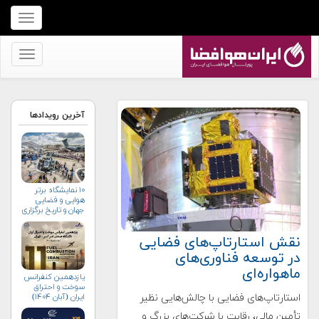
برای
نمایش
منو
برای
کلیک
نمایش
کنید
منو
کلیک
آخرین رویدادها
کنید
۱۰ نمایشگاه برتر
هوایی و فضایی
جهان و تاریخ برگزاری
آن‌ها
نقش استارتاپ‌های فضایی
در توسعه فناوری‌های
ماهواره‌ای
یازدهمین کنفرانس
سوخت و احتراق
استارتاپ‌های فضایی با چالش‌هایی نظیر
ایران (آبان‌ ۱۴۰۴)
تأمین مالی، رقابت با شرکت‌های بزرگ و