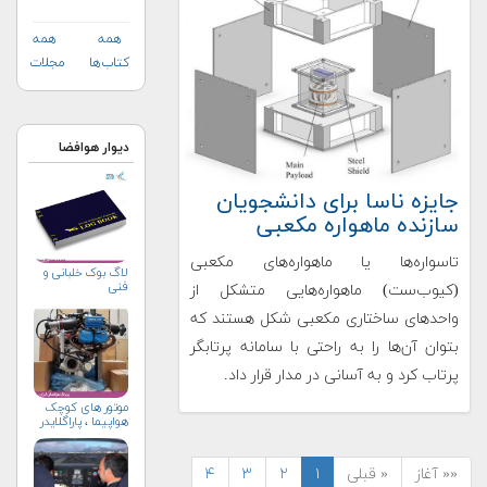
همه
همه
کتاب‌ها
مجلات
دیوار هوافضا
جایزه ناسا برای دانشجویان
سازنده ماهواره مکعبی
تاسواره‌ها یا ماهواره‌های مکعبی
لاگ بوک خلبانی و
فنی
(کیوب‌ست) ماهواره‌هایی متشکل از
واحدهای ساختاری مکعبی شکل هستند که
بتوان آن‌ها را به راحتی با سامانه پرتابگر
پرتاب کرد و به آسانی در مدار قرار داد.
موتور های کوچک
هواپیما ، پاراگلایدر
«« آغاز
« قبلی
۱
۲
۳
۴