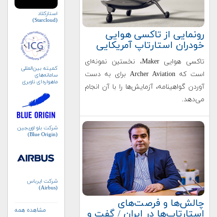
استارکلاد
(Starcloud)
رونمایی از تاکسی هوایی
خودران استارتاپ آمریکایی
تاکسی هوایی Maker، نخستین نمونه‌ای
کمیته بین‌المللی
است که Archer Aviation برای به دست
سامانه‌های
ماهواره‌ای ناوبری
آوردن گواهینامه، آزمایش‌ها را با آن انجام
جهانی (ICG)
می‌دهد.
شرکت بلو اوریجین
(Blue Origin)
شرکت ایرباس
(Airbus)
چالش‌ها و فرصت‌های
مشاهده همه
استارتاپ‌ها در ایران / گفت و