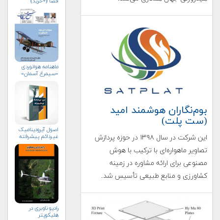
فضا (+خرید)
ماهنامه هوانوردی
«سیمرغ آسمان»
بوم‌نگاران هوشمند امید
(ست پلت)
اصول آيروديناميک
غيردائم پيشرفته
این شرکت در سال ۱۳۹۸ در حوزه پردازش
تصاویر ماهواره‌ای با ترکیب با هوش
مصنوعی برای ارائه مشاوره در زمینه
کشاورزی و منابع طبیعی تأسیس شد.
رادیو ناوبری در
هلیکوپتر