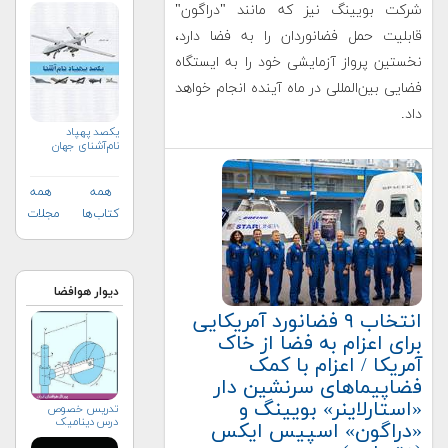
شرکت بویینگ نیز که مانند "دراگون"
قابلیت حمل فضانوردان را به فضا دارد،
نخستین پرواز آزمایشی خود را به ایستگاه
فضایی بین‌المللی در ماه آینده انجام خواهد
داد.
یکصد پهپاد
نام‌آشنای جهان
همه
همه
کتاب‌ها
مجلات
دیوار هوافضا
انتخاب ۹ فضانورد آمریکایی
برای اعزام به فضا از خاک
آمریکا / اعزام با کمک
فضاپیماهای سرنشین دار
«استارلاینر» بویینگ و
تدریس خصوص
درس دینامیک
«دراگون» اسپیس ایکس