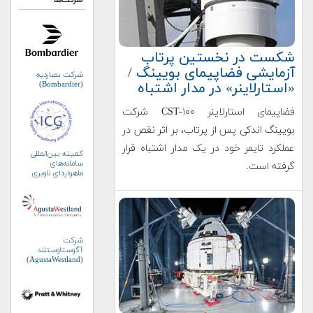
شرکت‌ها
شکست در نخستین پرتاب
آزمایشی فضاپیمای بویینگ /
شرکت بمباردیه
«استارلاینر» در مدار اشتباه
(Bombardier)
فضاپیمای استارلاینر CST-۱۰۰ شرکت
بویینگ اندکی پس از پرتاب، بر اثر نقص در
عملکرد تایمر خود در یک مدار اشتباه قرار
کمیته بین‌المللی
سامانه‌های
گرفته است.
ماهواره‌ای ناوبری
جهانی (ICG)
شرکت
آگوستاوستلند
(AgustaWestland)