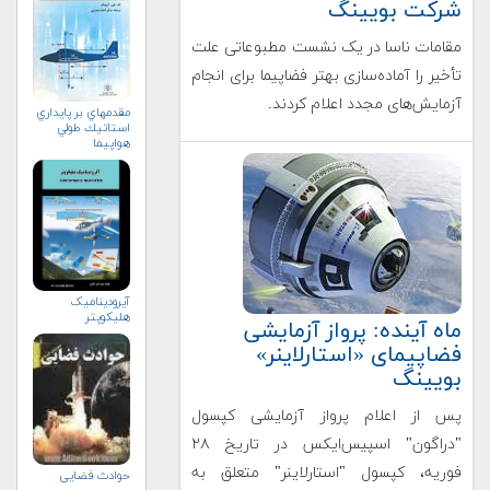
شرکت بویینگ
مقامات ناسا در یک نشست مطبوعاتی علت
تأخیر را آماده‌سازی بهتر فضاپیما برای انجام
آزمایش‌های مجدد اعلام کردند.
مقدمه‏اي بر پايداري
استاتيك طولي
هواپيما
آیرودینامیک
هلیکوپتر
ماه آینده: پرواز آزمایشی
فضاپیمای «استارلاینر»
بویینگ
پس از اعلام پرواز آزمایشی کپسول
"دراگون" اسپیس‌ایکس در تاریخ ۲۸
فوریه، کپسول "استارلاینر" متعلق به
حوادث فضایی