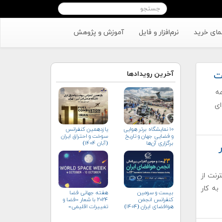
مای خرید
نرم‌افزار و فایل
آموزش و پژوهش
آخرین رویدادها
مه
ای
۱۰ نمایشگاه برتر هوایی
یازدهمین کنفرانس
و فضایی جهان و تاریخ
سوخت و احتراق ایران
برگزاری آن‌ها
(آبان‌ ۱۴۰۴)
ر
رنت از
به کار
بیست و سومین
هفته جهانی فضا
کنفرانس انجمن
۲۰۲۴ با شعار «فضا و
هوافضای ايران (۱۴۰۴)
تغییرات اقلیمی»
(+پوستر)