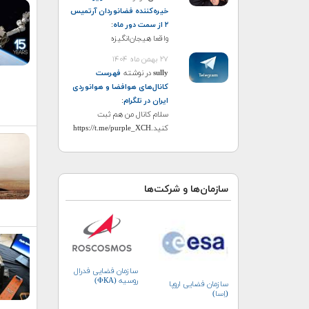
خیره‌کننده فضانوردان آرتمیس
۲ از سمت دور ماه
:
واقعا هیجان‌انگیزه
۲۷ بهمن ماه ۱۴۰۴
sully
در نوشته
فهرست
کانال‌های هوافضا و هوانوردی
ایران در تلگرام
:
سلام کانال من هم ثبت
کنید.https://t.me/purple_XCH
سازمان‌ها و شرکت‌ها
سازمان فضایی فدرال
روسیه (ФКА)
سازمان فضایی اروپا
(اِسا)