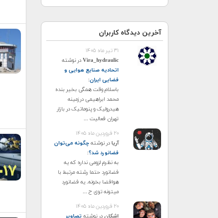
آخرین دیدگاه کاربران
۳۱ تیر ماه ۱۴۰۵
Vira_hydraulic
در نوشته
اتحادیه صنایع هوایی و
فضایی ایران
:
باسلام وقت همگی بخیر بنده
محمد ابراهیمی درزمینه
هیدرولیک و پنوماتیک در بازار
تهران فعالیت ...
۲۰ فروردین ماه ۱۴۰۵
آریا
در نوشته
چگونه می‌توان
فضانورد شد؟
:
به نظرم لزومی نداره که یه
فضانورد حتما رشته مرتبط با
هوافضا بخونه. یه فضانورد
میتونه توی ح ...
۲۰ فروردین ماه ۱۴۰۵
اشکان
در نوشته
تصاویر