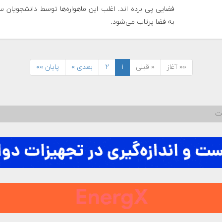
فضایی پی برده اند. اغلب این ماهواره‌ها توسط دانشجویان س
به فضا پرتاب می‌شود.
«« آغاز
« قبلی
۱
۲
بعدی »
پایان »»
ات