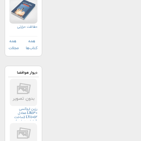
حفاظت حرارتی
همه
همه
کتاب‌ها
مجلات
دیوار هوافضا
رزین اپوکسی
LR۵۳۰ معادل
LY۵۰۵۲ (ساخت
قطعات هوایی)