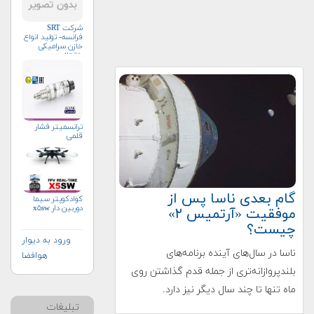
شرکت SRT
فرانسه- تولید انواع
خازن سرامیکی
وتانتال
ترانسمیتر فشار
قلمی
گام بعدی ناسا پس از
کوادکوپتر سیما
دوربین دار x۵sw
موفقیت «آرتمیس ۲»
چیست؟
ورود به دیوار
ناسا در سال‌های آینده برنامه‌های
هوافضا
بلندپروازانه‌تری از جمله قدم گذاشتن روی
ماه تنها تا چند سال دیگر نیز دارد.
تبلیغات