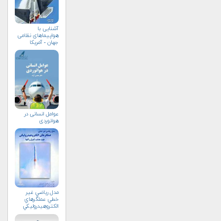
آشنایی با
هواپیماهای نظامی
جهان - آمریکا
عوامل انسانی در
هوانوردی
مدل رياضي غير
خطي عملگرهاي
الكتروهيدروليكي
جهت هدايت كنترل
راكتها