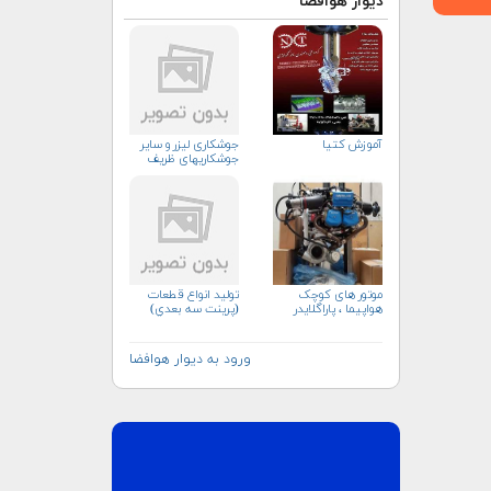
دیوار هوافضا
آموزش کتیا
جوشکاری لیزر و سایر
جوشکاریهای ظریف
موتور های کوچک
توليد انواع قطعات
هواپیما ، پاراگلایدر
(پرينت سه بعدي)
ورود به دیوار هوافضا