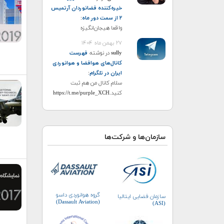
خیره‌کننده فضانوردان آرتمیس
۲ از سمت دور ماه
:
واقعا هیجان‌انگیزه
۲۷ بهمن ماه ۱۴۰۴
sully
در نوشته
فهرست
کانال‌های هوافضا و هوانوردی
ایران در تلگرام
:
سلام کانال من هم ثبت
کنید.https://t.me/purple_XCH
سازمان‌ها و شرکت‌ها
گروه هوانوردی داسو
سازمان فضایی ایتالیا
(Dassault Aviation)
(ASI)