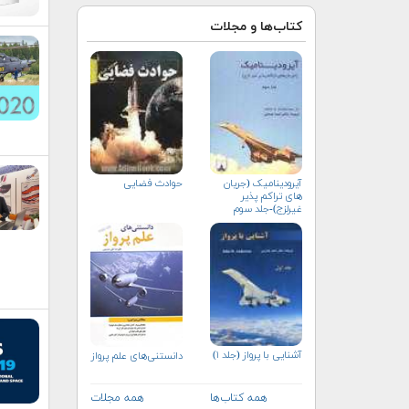
کتاب‌ها و مجلات
آیرودینامیک (جریان
حوادث فضایی
های تراکم پذیر
غیرلزج)-جلد سوم
آشنایی با پرواز (جلد ۱)
دانستنی‌های علم پرواز
همه کتاب‌ها
همه مجلات