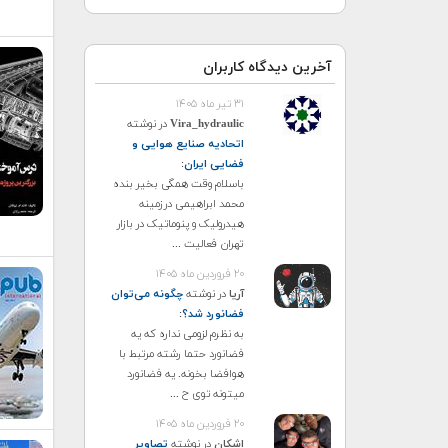
آخرین دیدگاه کاربران
۳۱ تیر ماه ۱۴۰۵
Vira_hydraulic
در نوشته
اتحادیه صنایع هوایی و
فضایی ایران
:
باسلام وقت همگی بخیر بنده
محمد ابراهیمی درزمینه
هیدرولیک و پنوماتیک در بازار
تهران فعالیت ...
۲۰ فروردین ماه ۱۴۰۵
آریا
در نوشته
چگونه می‌توان
فضانورد شد؟
:
به نظرم لزومی نداره که یه
فضانورد حتما رشته مرتبط با
هوافضا بخونه. یه فضانورد
میتونه توی ح ...
۲۰ فروردین ماه ۱۴۰۵
اشکان
در نوشته
تصاویر