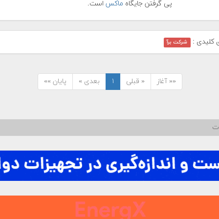
پی گرفتن جایگاه
ماکس
است.
ی کلیدی :
شرکت برآ
«« آغاز
« قبلی
۱
بعدی »
پایان »»
ات