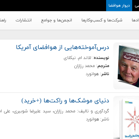
ی
دیوار هوافضا
دها
شرکت‌ها و کسب‌وکار‌ها
انجمن‌ها و جوامع
انتشارات
راهن
درس‌آموخته‌هایی از هوافضای آمریکا
نویسنده
: للاند ام. نیکلای
مترجم
: محمد رزازان
ناشر
: هوانورد
دنیای موشک‌ها و راکت‌ها (+خرید)
گردآوری و تالیف: محمد رزازان، سید علیرضا شوبیری، علی اص
ناشر: هوانورد