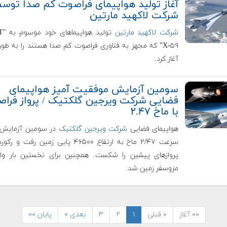
آغاز تولید هواپیمای فراصوت کم صدا توس
شرکت لاکهید مارتین
شرکت لاکهید مارتین
تولید
X-۵۹" که مجهز به فناوری فراصوت کم صدا هستند را به طو
آغاز کرد.
سومین آزمایش موفقیت آمیز هواپیمای
فضایی شرکت ویرجین گلکتیک / پرواز فرا
با ماخ ۲.۴۷
هواپیمای فضایی
شرکت ویرجین گلکتیک
در سومین آزمایش خ
سرعت ۲/۴۷ ماخ به ارتفاع ۴۶۵۰۰ پایی زمین رفت و
پروازهای پیشین را شکست. همچنین برای نخستین بار وار
مزوسفر زمین شد.
«« آغاز
« قبلی
۱
۲
۳
بعدی »
پایان »»