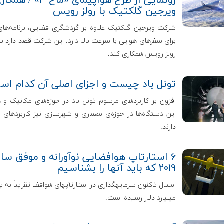
رونمایی از طرح هواپیمای «ماخ ۳» / ه
ویرجین گلکتیک با رولز رویس
شرکت ویرجین گلکتیک علاوه بر گردشگری فضایی، برنامه‌های
برای سفرهای هوایی با سرعت بالا دارد. این شرکت قصد دارد ب
رولز رویس همکاری کند.
تونل باد چیست و اجزای اصلی آن کدام اس
افزون بر کاربردهای مرسوم تونل باد در حوزه‌های مکانیک و ه
این دستگاه‌ها در حوزه‌ی معماری و شهرسازی نیز کاربردهای 
دارند.
۶ استارتاپ هوافضایی نوآورانه و موفق سا
۲۰۱۹ که باید آن​ها را بشناسیم
امسال تاکنون سرمایه​گذاری در استارت​آپ​های هوافضا تقریباً به 
میلیارد دلار رسیده است.