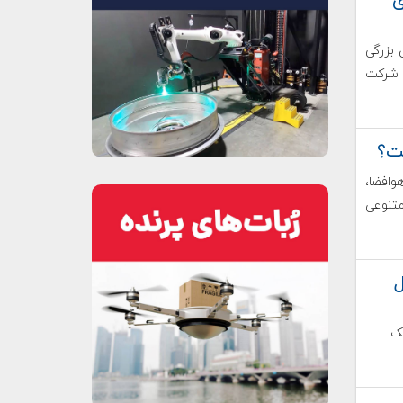
مکاری
 بزرگی
ا شرکت
ت؟
وافضا،
متنوعی
ل
یک