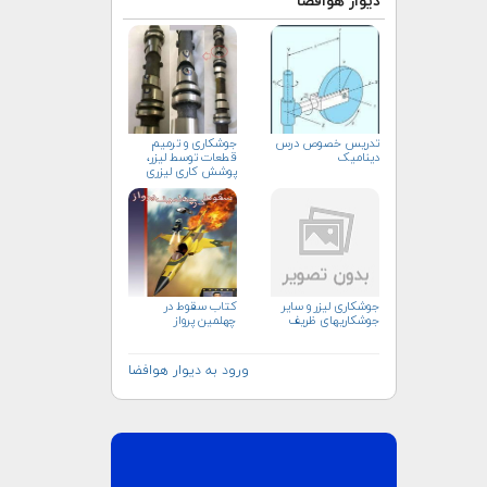
دیوار هوافضا
تدریس خصوص درس
جوشکاری و ترمیم
دینامیک
قطعات توسط لیزر،
پوشش کاری لیزری
جوشکاری لیزر و سایر
كتاب سقوط در
جوشکاریهای ظریف
چهلمين پرواز
ورود به دیوار هوافضا