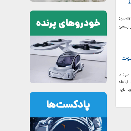
ط
 هواپیماهای خود موسوم به "QueSST
ر رسمی
صوت
ود با
 رکورد ارتفاع
د لایه