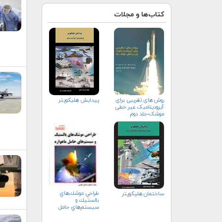
کتاب‌ها و مجلات
پیدایش هلیکوپتر
روش های تقریبی برای
آیرودینامیک غیر خطی
موشک-جلد دوم
طراحي موشك‌هاي
ساختمان هلیکوپتر
بالستيك و
سيستم‌هاي حامل
ماهواره