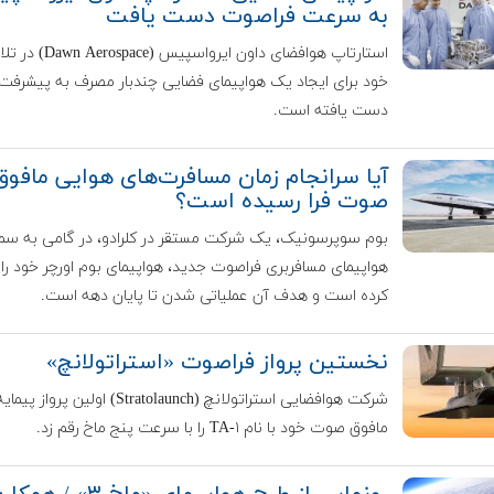
به سرعت فراصوت دست یافت
استارتاپ هوافضای داون ایرواسپیس (rospace
خود برای ایجاد یک هواپیمای فضایی چندبار مصرف به پیشرفت 
دست یافته است.
آیا سرانجام زمان مسافرت‌های هوایی مافوق
صوت فرا رسیده است؟
بوم سوپرسونیک، یک شرکت مستقر در کلرادو، در گامی به س
هواپیمای مسافربری فراصوت جدید، هواپیمای بوم اورچر خود را
کرده است و هدف آن عملیاتی شدن تا پایان دهه است.
نخستین پرواز فراصوت «استراتولانچ»
شرکت هوافضایی استراتولانچ (Stratolaunch) اولین پرواز پیما
مافوق صوت خود با نام TA-۱ را با سرعت پنج ماخ رقم زد.