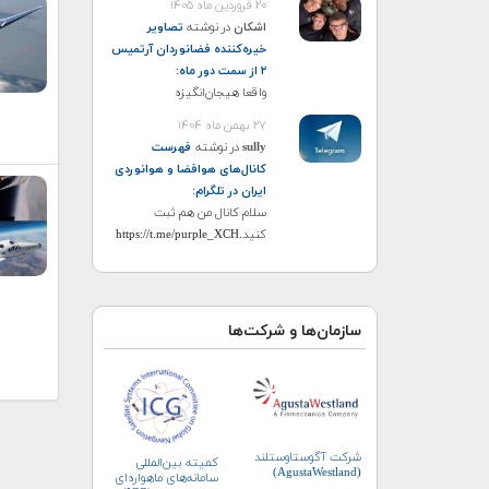
۲۰ فروردین ماه ۱۴۰۵
اشکان
در نوشته
تصاویر
خیره‌کننده فضانوردان آرتمیس
۲ از سمت دور ماه
:
واقعا هیجان‌انگیزه
۲۷ بهمن ماه ۱۴۰۴
sully
در نوشته
فهرست
کانال‌های هوافضا و هوانوردی
ایران در تلگرام
:
سلام کانال من هم ثبت
کنید.https://t.me/purple_XCH
سازمان‌ها و شرکت‌ها
شرکت آگوستاوستلند
کمیته بین‌المللی
(AgustaWestland)
سامانه‌های ماهواره‌ای