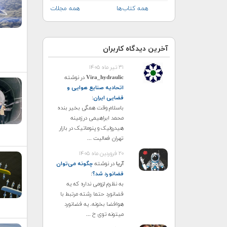
همه کتاب‌ها
همه مجلات
آخرین دیدگاه کاربران
۳۱ تیر ماه ۱۴۰۵
Vira_hydraulic
در نوشته
اتحادیه صنایع هوایی و
فضایی ایران
:
باسلام وقت همگی بخیر بنده
محمد ابراهیمی درزمینه
هیدرولیک و پنوماتیک در بازار
تهران فعالیت ...
۲۰ فروردین ماه ۱۴۰۵
آریا
در نوشته
چگونه می‌توان
فضانورد شد؟
:
به نظرم لزومی نداره که یه
فضانورد حتما رشته مرتبط با
هوافضا بخونه. یه فضانورد
میتونه توی ح ...