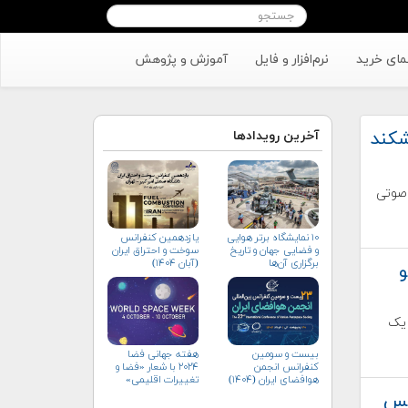
مای خرید
نرم‌افزار و فایل
آموزش و پژوهش
شکند
آخرین رویدادها
 صوتی
۱۰ نمایشگاه برتر هوایی
یازدهمین کنفرانس
و فضایی جهان و تاریخ
سوخت و احتراق ایران
برگزاری آن‌ها
(آبان‌ ۱۴۰۴)
آوردن یک
بیست و سومین
هفته جهانی فضا
کنفرانس انجمن
۲۰۲۴ با شعار «فضا و
هوافضای ايران (۱۴۰۴)
تغییرات اقلیمی»
(+پوستر)
یس