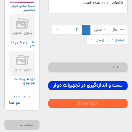
اختصاص داده شده است.
شبیه سازی موتور
پیستونی
«« آغاز
« قبلی
۱
۲
۳
۴
بعدی »
پایان »»
قالبسازی با نرم‌افزار
کتیا
تبلیغات
دوره های امنیت
هوانوردی
ورود به دیوار
هوافضا
تبلیغات