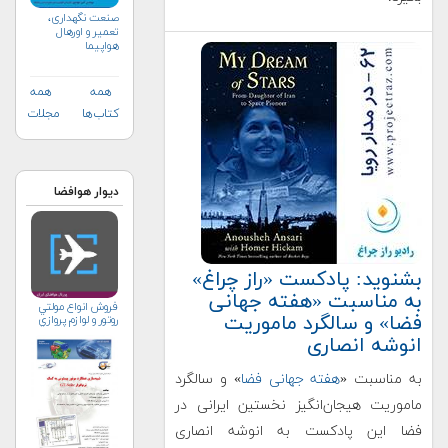
صنعت نگهداری،
تعمیر و اورهال
هواپیما
همه
همه
کتاب‌ها
مجلات
دیوار هوافضا
بشنوید: پادکست «راز چراغ»
به مناسبت «هفته جهانی
فروش انواع مولتي
فضا» و سالگرد ماموریت
روتور و لوازم پروازي
انوشه انصاری
به مناسبت «
هفته جهانی فضا
» و سالگرد
ماموریت هیجان‌انگیز نخستین ایرانی در
فضا این پادکست به انوشه انصاری