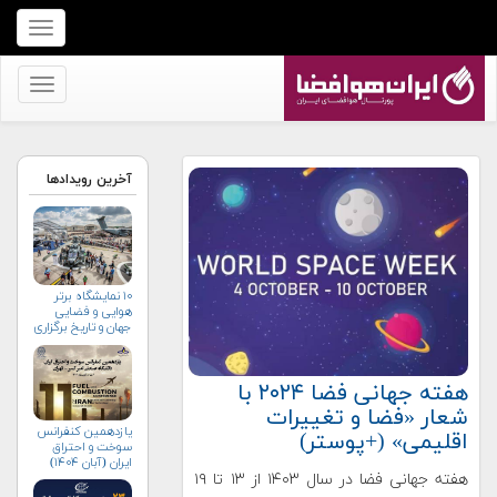
برای
نمایش
منو
برای
کلیک
نمایش
کنید
منو
کلیک
آخرین رویدادها
کنید
۱۰ نمایشگاه برتر
هوایی و فضایی
جهان و تاریخ برگزاری
آن‌ها
هفته جهانی فضا ۲۰۲۴ با
شعار «فضا و تغییرات
یازدهمین کنفرانس
اقلیمی» (+پوستر)
سوخت و احتراق
ایران (آبان‌ ۱۴۰۴)
هفته جهانی فضا در سال ۱۴۰۳ از ۱۳ تا ۱۹