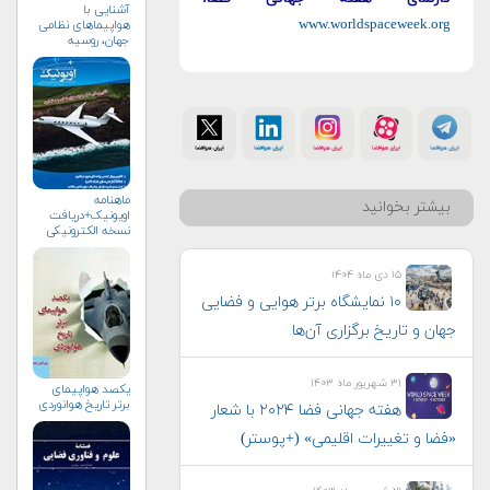
آشنایی با
www.worldspaceweek.org
هواپیماهای نظامی
جهان، روسیه
ماهنامه
بیشتر بخوانید
اویونیک+دریافت
نسخه الکترونیکی
۱۵ دی ماه ۱۴۰۴
۱۰ نمایشگاه برتر هوایی و فضایی
جهان و تاریخ برگزاری آن‌ها
۳۱ شهریور ماه ۱۴۰۳
یکصد هواپیمای
برتر تاریخ هوانوردی
هفته جهانی فضا ۲۰۲۴ با شعار
«فضا و تغییرات اقلیمی» (+پوستر)