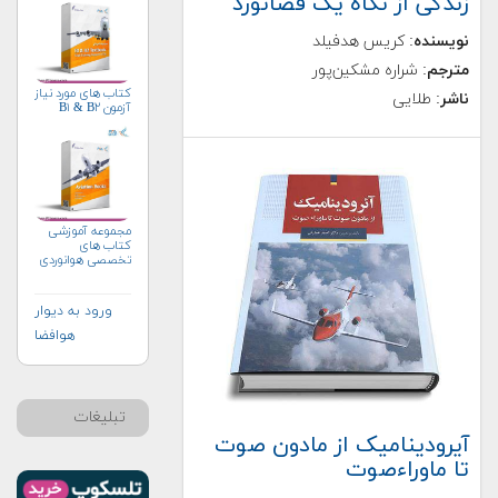
زندگی از نگاه یک فضانورد
نویسنده
: کریس هدفیلد
مترجم
: شراره مشکین‌پور
کتاب های مورد نیاز
ناشر
: طلایی
آزمون B۱ & B۲
مجموعه آموزشی
کتاب های
تخصصی هوانوردی
ورود به دیوار
هوافضا
تبلیغات
آیرودینامیک از مادون صوت
تا ماوراءصوت