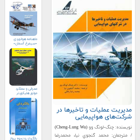
ماهنامه هوانوردی
«سیمرغ آسمان»
معرفی و عملكرد
موتور هلیكوپتر
مدیریت عملیات و تاخیرها در
شرکت‌های هواپیمایی
نویسنده: چنگ-لونگ وو (Cheng-Lung Wu)
/ مترجمان: محمد گنجوي نيا، م‍ح‍م‍درض‍ا
بالگردان و نحوه پرواز