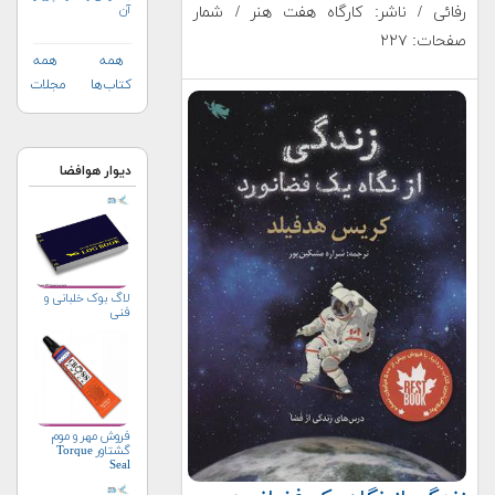
آن
رف‍ائی / ناشر: كارگاه هفت هنر / شمار
صفحات: ۲۲۷
همه
همه
کتاب‌ها
مجلات
دیوار هوافضا
لاگ بوک خلبانی و
فنی
فروش مهر و موم
گشتاور Torque
Seal