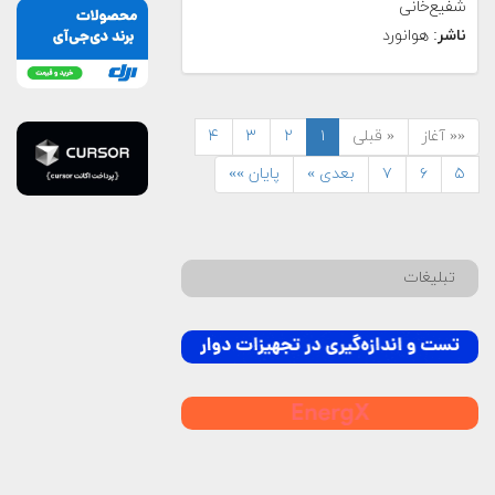
شفیع‌خانی
ناشر
: هوانورد
«« آغاز
« قبلی
۱
۲
۳
۴
۵
۶
۷
بعدی »
پایان »»
تبلیغات