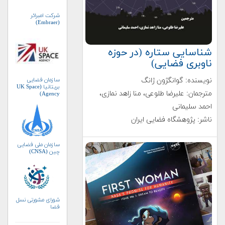
شرکت امبرائر
(Embraer)
شناسایی ستاره (در حوزه
ناوبری فضایی)
نویسنده: گوانگژون ژانگ
سازمان فضایی
بریتانیا (UK Space
مترجمان: علیرضا طلوعی، منا زاهد نمازی،
Agency)
احمد سلیمانی
ناشر: پژوهشگاه فضایی ایران
سازمان ملی فضایی
چین (CNSA)
شورای مشورتی نسل
فضا