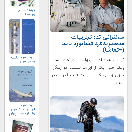
فرهنگ جامع
هوافضا
سخنرانی تد: تجربیات
منحصربه‌فرد فضانورد ناسا
(+تماشا)
آیرودینامیک بازورود
کریس هدفیلد: بی‌نهایت قدرتمند است
به جو زمین
وقتی سوار یکی از این‌ها هستید. در چنگال
چیزی هستی که بی‌نهایت از تو قدرتمندتر
است.
آیرودینامیک
(آیرودینامیک جریان
های لزج)-جلد چهارم