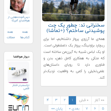
درس‌آموخته‌هایی از
هوافضای آمریکا
سخنرانی تد: چطور یک چت
پوشیدنی ساختم؟ (+تماشا)
همه
همه
کتاب‌ها
مجلات
همه‌ی ما آرزوی پرواز داشته‌ایم، اما برای
ریچارد براونینگ، پرواز یک دلمشغولی است.
او یک لباس شبیه به آیرن‌من ساخته است
دیوار هوافضا
که متکی به همکاری کامل ذهن، بدن و
فناوری دارد تا رویای داستان‌های
علمی‌تخیلی را کمی به واقعیت نزدیک‌تر
کند.
ترانسمیتر فشار
قلمی
«« آغاز
« قبلی
۱
۲
۳
۴
۵
۶
۷
بعدی »
پایان »»