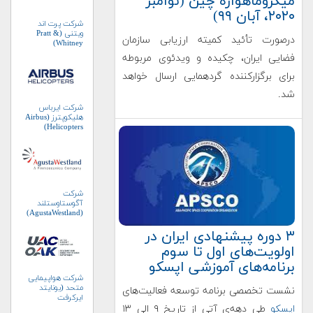
میکروماهواره چین (نوامبر
۲۰۲۰، آبان ۹۹)
شرکت پرت اند
ویتنی (Pratt &
درصورت تأئید کمیته ارزیابی سازمان
Whitney)
فضایی ایران، چکیده و ویدئوی مربوطه
برای برگزارکننده گردهمایی ارسال خواهد
شد.
شرکت ایرباس
هلیکوپترز (Airbus
Helicopters)
شرکت
آگوستاوستلند
(AgustaWestland)
۳ دوره پیشنهادی ایران در
اولویت‌های اول تا سوم
برنامه‌های آموزشی اپسکو
شرکت هواپیمایی
متحد (یونایتد
نشست تخصصی برنامه توسعه فعالیت‌های
ایرکرفت
کورپوریشن)
اپسکو
طی دهه‌ی آتی از تاریخ ۹ الی ۱۳